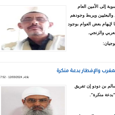
بة إلى الأمين العام
والبعثيين ويربط وجودهم
 لإيهام بعض العوام بوجود
لعربي والزنجي.
وجيان:
دة في المصير لا صراع وجود
المغرب والإفطار بدعة منكرة
ثلاثاء, 12/03/2024 - 17:52
سالم بن دودو إن تفريق
"بدعة منكرة".