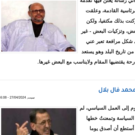
ني رسالة يعلن فيها تقدمه
لرئاسية القادمة، وعلقت
كنت بذلك مكتفيا، ولكن
عض، وتزكيات البعض - غير
ى شكل مرافعة تعبر عني
ن تاريخ البلد وهو يستعد
صارحة يقتضيها المقام ولايناسب مع البعض غيرها.
 ومصارحة
حمد فال بلال
سبت, 27/04/2024 - 16:08
أعود ذات يوم إلى العمل السياسي، لم
السياسة وتمعنتُ خطها
 أستطع أن أصدق يوما