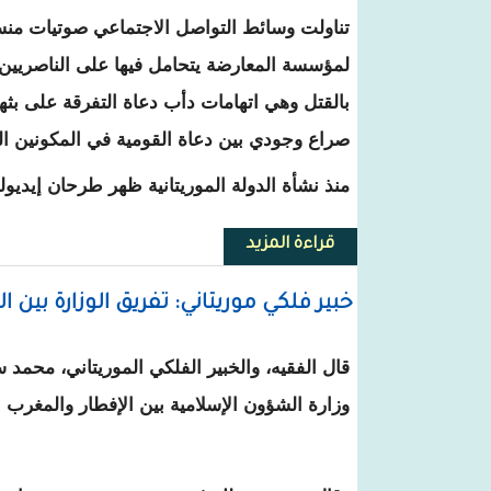
تناولت وسائط التواصل الاجتماعي صوتيات منسو
لمؤسسة المعارضة يتحامل فيها على الناصريين 
بالقتل وهي اتهامات دأب دعاة التفرقة على بثها
صراع وجودي بين دعاة القومية في المكونين ا
منذ نشأة الدولة الموريتانية ظهر طرحان إيديول
قراءة المزيد
حول القوميون : العرب والزنوج وح
خبير فلكي موريتاني: تفريق الوزارة بين 
قال الفقيه، والخبير الفلكي الموريتاني، محمد 
وزارة الشؤون الإسلامية بين الإفطار والمغرب 