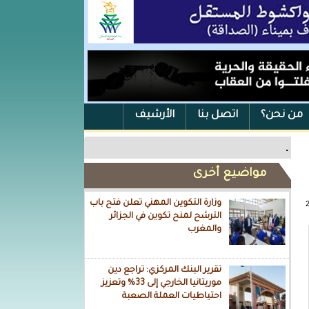
من نحن؟
اتصل بنا
الأرشيف
.
مواضيع أخرى
وزارة التكوين المهني تعلن فتح باب
الترشح لمنح تكوين في الجزائر
والمغرب
تقرير البنك المركزي: تراجع دين
موريتانيا الخارجي إلى 33% وتعزيز
احتياطيات العملة الصعبة