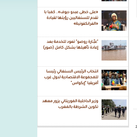
«على خطى عبدو ديوف».. كمبا با
تقدم للسنغاليين رؤيتها لقيادة
«الفرانكفونية»
"عبّـارة روصو" تعود للخدمة بعد
إعادة تأهيلها بشكل كامل (صور)
انتخاب الرئيس السنغالي رئيسا
للمجموعة الاقتصادية لدول غرب
أفريقيا "إيكواس"
وزير الداخلية الموريتاني يزور معهد
تكوين الشرطة بالمغرب