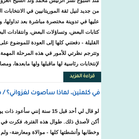
منذ أسبوع نشر الرئيس محمد ولد الشيخ الغزوا
من جديد لنيل ثقة الموريتانيين في الانتخابات ا
عليها في تدوينة مختصرة مباشرة بعد تداولها، و
كتابات البعض، وتساؤلات البعض، وانتقادات الب
القليلة - دفعتني كلها إلى العودة للموضوع عل
وتترجم نظرتي للأمور في هذه المرحلة المهمة م
لإنتخابات رئاسية لها ماقبلها ولها مابعدها، وم
قراءة المزيد
حول جميل منصور يكتب: مرافعة،
في كلمتين، لماذا سأصوت لغزواني؟ / م
لو قال لي أحد قبل 15 سنة إنني س
أكن لأصدق ذلك. طوال هذه الفترة، فكرت في 
وخطابها وأنشطتها كلها - موالاة ومعارضة- ولم