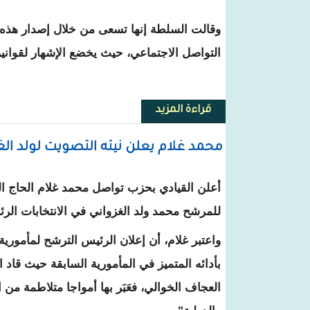
وقالت السلطة إنها تسعى من خلال إصدار هذه ا
التواصل الاجتماعي، حيث يخضع الإشهار لقواني
قراءة المزيد
حول تسليم 13 رخصة للإشهار لمشاهير مواقع التواصل بموريتانيا
محمد غلام يعلن نيته التصويت لولد الغ
أعلن القيادي بحزب تواصل محمد غلام الحاج ال
للمرشح محمد ولد الغزواني في الانتخابات الرئا
واعتبر غلام، أن إعلان الرئيس الترشح لمأمورية 
بأدائه المتميز في المأمورية السابقة حيث قاد ا
العجاف الخوالي، فعَبَر بها أمواجا متلاطمة من ال