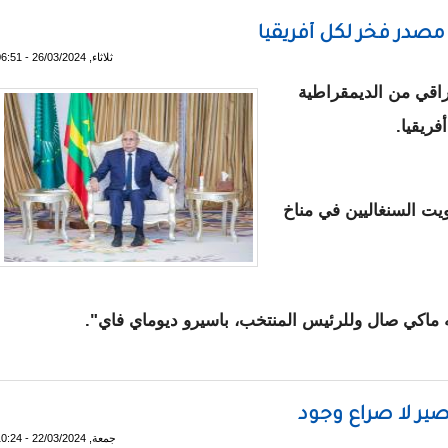
مصدر فخر لكل أفريقيا
ثلاثاء, 26/03/2024 - 06:51
راقي من الديمقراطية
ريقيا.
عن سعادته ‏بتصويت السنغاليين في مناخ
ه ماكي صال وللرئيس المنتخب، باسيرو ديوماي فاي".
السنغالي مصدر فخر لكل أفريقيا
صير لا صراع وجود
جمعة, 22/03/2024 - 10:24