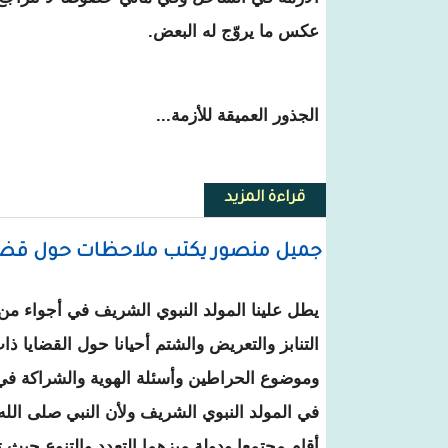
عكس ما يروّج له البعض.
الجذور العميقة للأزمة...
قراءة المزيد
حول حصارات الساحل الصامتة..من 
جميل منصور يكتب ملاحظات حول قضايا
يطل علينا المولد النبوي الشريف في أجواء م
التنابز والتعريض والشتم أحيانا حول القضايا ذا
وموضوع الحراطين وأسئلة الهوية والشراكة في ا
في المولد النبوي الشريف ولأن النبي صلى الل
أقام مجتمعا ودولة ميزهما التعدد والتنوع حيث 