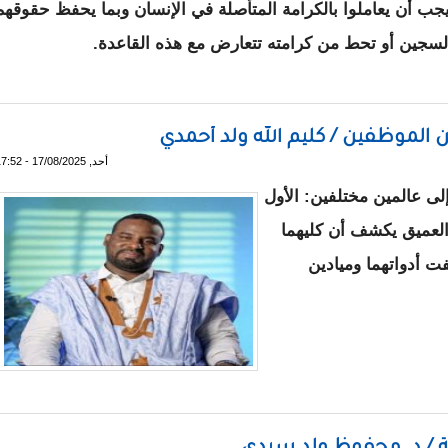
 يجب أن يعاملوا بالكرامة المتأصلة في الإنسان وبما يحفظ حقوقهم
 السجين أو تحط من كرامته تتعارض مع هذه القاعدة.
م ينص على معاقبة السجناء بحلق شعر الرأس
ن الموظفين / كليم الله ولد أحمدي
أحد, 17/08/2025 - 17:52
إلى عالمين مختلفين: الأول
ل العميق يكشف أن كليهما
ت أدواتهما وميادين
لعدالة بين الموظفين / كليم الله ولد أحمدي