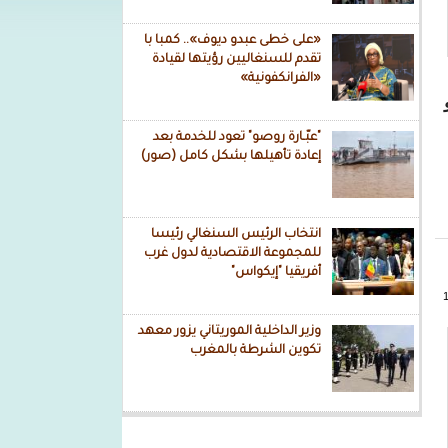
«على خطى عبدو ديوف».. كمبا با
تقدم للسنغاليين رؤيتها لقيادة
«الفرانكفونية»
"عبّـارة روصو" تعود للخدمة بعد
إعادة تأهيلها بشكل كامل (صور)
انتخاب الرئيس السنغالي رئيسا
للمجموعة الاقتصادية لدول غرب
أفريقيا "إيكواس"
وزير الداخلية الموريتاني يزور معهد
تكوين الشرطة بالمغرب