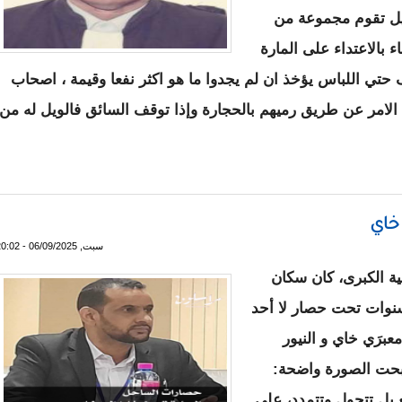
ليل تقوم مجموعة من
 بالاعتداء على المارة
حتي اللباس يؤخذ ان لم يجدوا ما هو اكثر نفعا وقيمة ، اصحاب
لامر عن طريق رميهم بالحجارة وإذا توقف السائق فالويل له من
م.. | ذ. الزعيم ولد همد فال
خاي
سبت, 06/09/2025 - 20:02
ية الكبرى، كان سكان
سنوات تحت حصار لا أحد
برَي خاي و النيور
أصبحت الصورة واضحة:
 بل تتحول وتتمدد، على