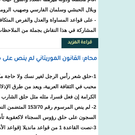
وبلال الحبشي وسلمان الفارسي وصهيب الرومي
- على قواعد المساواة والعدل والفرص المتكافئ
المشاركة في هذا النقاش بجملة من الملاحظات 
قراءة المزيد
حول جميل منصور يكتب ملاحظات ح
محام: القانون الموريتاني لم ينص على
1-حلق شعر رأس الرجل لغير نسك ولا حاجة مكر
محبب في الثقافة العربية، ويعد من طرق الإذلا
الكرامة إن فعل قسرا، مثله مثل حلق الشارب 
2- لم ينص المرسوم رقم 
السجون على حلق رؤوس السجناء لاكعقوبة تأديب
3-نصت القاعدة 1 من قواعد مانديلا (قو