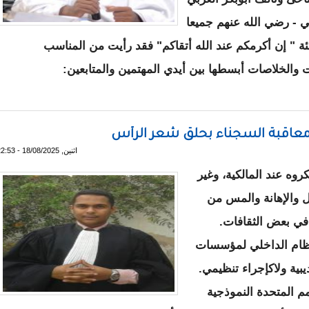
 - رضي الله عنهم جميعا
ة " إن أكرمكم عند الله أتقاكم" فقد رأيت من المناسب
والخلاصات أبسطها بين أيدي المهتمين والمتابعين:
ول قضايا الوحدة الوطنية والهوية
 معاقبة السجناء بحلق شعر الرأس
اثنين, 18/08/2025 - 22:53
وه عند المالكية، وغير
ل والإهانة والمس من
في بعض الثقافات.
153/70 المتضمن النظام الداخلي لمؤسسات
ية ولاكإجراء تنظيمي.
اعد الأمم المتحدة النموذجية