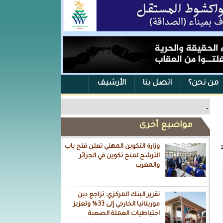
من نحن؟
اتصل بنا
الأرشيف
.
مواضيع أخرى
وزارة التكوين المهني تعلن فتح باب
الترشح لمنح تكوين في الجزائر
والمغرب
تقرير البنك المركزي: تراجع دين
موريتانيا الخارجي إلى 33% وتعزيز
احتياطيات العملة الصعبة