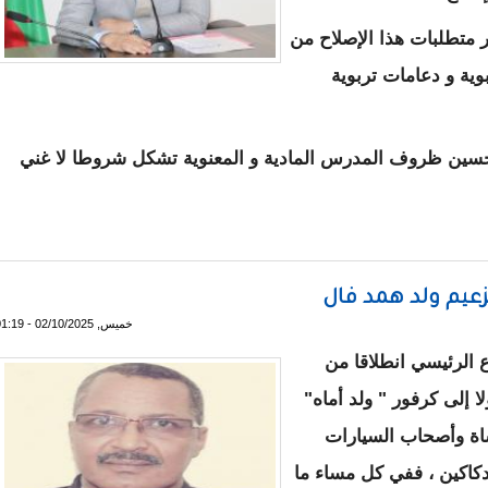
 متطلبات هذا الإصلاح من
وية و دعامات تربوية
 تحسين ظروف المدرس المادية و المعنوية تشكل شروطا لا غني
لاح التعليم
لزعيم ولد همد فال
خميس, 02/10/2025 - 01:19
الرئيسي انطلاقا من
إلى كرفور " ولد أماه"
ة وأصحاب السيارات
كاكين ، ففي كل مساء ما