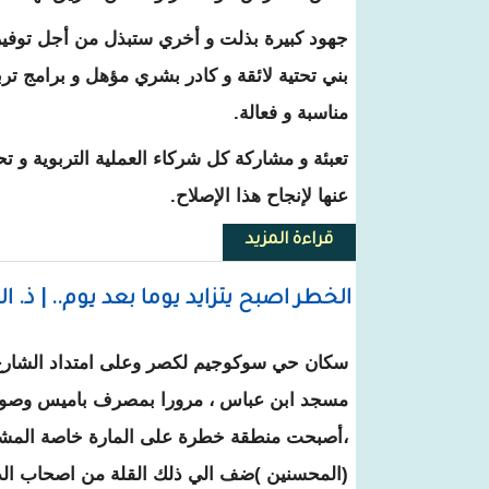
جهود كبيرة بذلت و أخري ستبذل من أجل توفير
بني تحتية لائقة و كادر بشري مؤهل و برامج ترب
مناسبة و فعالة.
تعبئة و مشاركة كل شركاء العملية التربوية و
عنها لإنجاح هذا الإصلاح.
قراءة المزيد
حول الوزير الأول يدون عن جهود إص
الخطر اصبح يتزايد يوما بعد يوم.. | ذ. ا
سكان حي سوكوجيم لكصر وعلى امتداد الشارع 
مسجد ابن عباس ، مرورا بمصرف باميس وصولا 
،أصبحت منطقة خطرة على المارة خاصة المشا
(المحسنين )ضف الي ذلك القلة من اصحاب الد