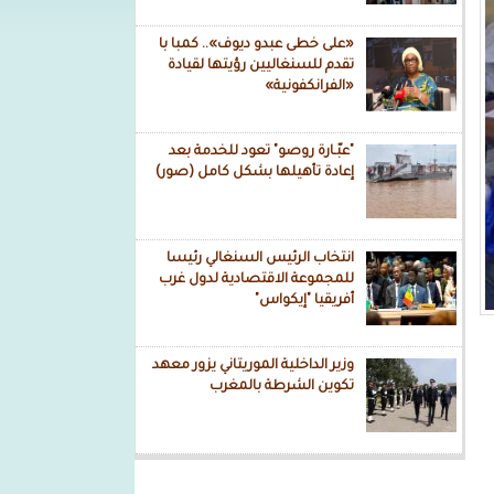
«على خطى عبدو ديوف».. كمبا با
تقدم للسنغاليين رؤيتها لقيادة
«الفرانكفونية»
"عبّـارة روصو" تعود للخدمة بعد
إعادة تأهيلها بشكل كامل (صور)
انتخاب الرئيس السنغالي رئيسا
للمجموعة الاقتصادية لدول غرب
أفريقيا "إيكواس"
وزير الداخلية الموريتاني يزور معهد
تكوين الشرطة بالمغرب