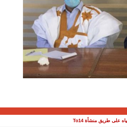
 على طريق منشأة To14