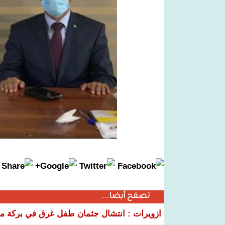
تصفح أيضا...
ازويرات : انتشال جثمان طفل غرق في بركة مياه