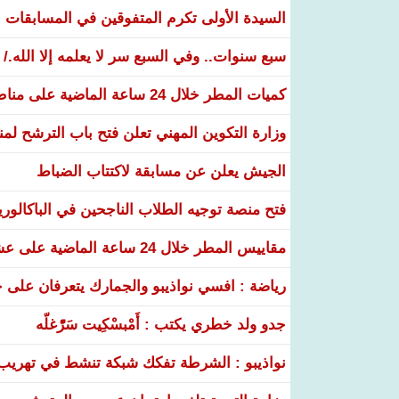
السيدة الأولى تكرم المتفوقين في المسابقات الوطنية 26
سبع سنوات.. وفي السبع سر لا يعلمه إلا الله./
كميات المطر خلال 24 ساعة الماضية على مناطق عدة من البلاد
وزارة التكوين المهني تعلن فتح باب الترشح لم
الجيش يعلن عن مسابقة لاكتتاب الضباط
فتح منصة توجيه الطلاب الناجحين في الباكالوري
مقاييس المطر خلال 24 ساعة الماضية على عشر ولايات
رياضة : افسي نواذيبو والجمارك يتعرفان على خ
جدو ولد خطري يكتب : أَمْبسْكِيت سَرّْغلّه
نواذيبو : الشرطة تفكك شبكة تنشط في تهريب و