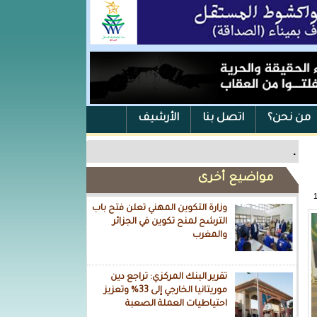
من نحن؟
اتصل بنا
الأرشيف
.
مواضيع أخرى
وزارة التكوين المهني تعلن فتح باب
الترشح لمنح تكوين في الجزائر
والمغرب
تقرير البنك المركزي: تراجع دين
موريتانيا الخارجي إلى 33% وتعزيز
احتياطيات العملة الصعبة