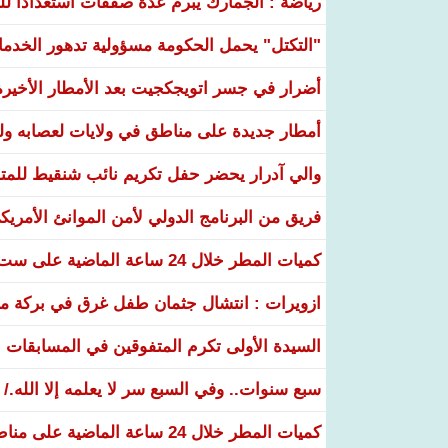
رياضة : الجمارك يبرم عدة صفقات استعدادا لل
"التكتل" يحمل الحكومة مسؤولية تدهور الخدم
أضرار في جسر اتويجكجيت بعد الأمطار الأخيرة
أمطار جديدة على مناطق في ولايات لعصابه ولب
والي آدرار يحضر حفل تكريم نائب شنقيط للمتف
فريق من البرنامج الدولي لأمن الموانئ الأمريكي 
كميات المطر خلال 24 ساعة الماضية على ست ولايات
ازويرات : انتشال جثمان طفل غرق في بركة مياه
السيدة الأولى تكرم المتفوقين في المسابقات الوطنية 26
سبع سنوات.. وفي السبع سر لا يعلمه إلا الله./
كميات المطر خلال 24 ساعة الماضية على مناطق عدة من البلاد