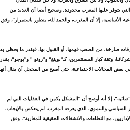
ال والجنوب، ولا بين الشرق والغرب، ولا بين سكان المدن
لتي يتوفر عليها المغرب محدودة. وصحيح أيضا أن العديد من
ية الأساسية، إلا أن المغرب، والحمد لله، يتطور باستمرار"، وفق
قات صارخة، من الصعب فهمها، أو القبول بها، فبقدر ما يحظى به
كائنا، وثقة كبار المستثمرين، كـ"بوينغ" و"رونو " و"بوجو"، بقدر
 في بعض المجالات الاجتماعية، حتى أصبح من المخجل أن يقال أنها
"صائبة"، إلا أنه أوضح أن "المشكل يكمن في العقليات التي لم
طور السياسي والتنموي، الذي يعرفه المغرب، لم ينعكس بالإيجاب،
داريين، مع التطلعات والانشغالات الحقيقية للمغاربة"، وفق