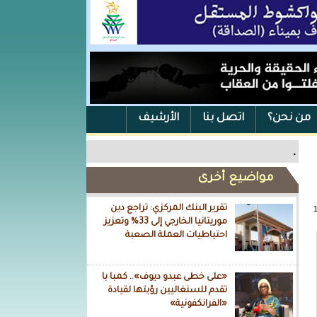
من نحن؟
اتصل بنا
الأرشيف
.
مواضيع أخرى
تقرير البنك المركزي: تراجع دين
موريتانيا الخارجي إلى 33% وتعزيز
احتياطيات العملة الصعبة
«على خطى عبدو ديوف».. كمبا با
تقدم للسنغاليين رؤيتها لقيادة
«الفرانكفونية»