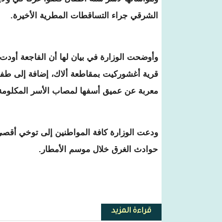
الشرقي جراء التساقطات المطرية الأخيرة.
وأوضحت الوزارة في بيان لها أن الفاجعة أودت 
قرية أغشوركيت بمقاطعة ألاك، إضافة إلى طفل
معربة عن عميق أسفها لمصاب الأسر المكلومة
ودعت الوزارة كافة المواطنين إلى توخي أقصى د
حوادث الغرق خلال موسم الأمطار.
قراءة المزيد
حول وزارة الداخلية تعزي في وفاة 6 أطفال غرقاً وتدعو للالتزام بالإجراءات الاحترازية