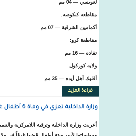
لعويسي — 04 مم
مقاطعة كنكوصه:
أكمامين الشرقية — 07 مم
مقاطعة كرو:
تقاده — 16 مم
ولاية كوركول
أقليك أهل أيده — 35 مم
قراءة المزيد
حول هطول كميات من الأمطار على منا
وزارة الداخلية تعزي في وفاة 6 أطفال غرقاً وتدعو للالتزام بالإجراءات الاحترازية
أعربت وزارة الداخلية وترقية اللامركزية والتنمي
ومواساتها لأسر ستة أطفال قضوا غرقاً في ولا