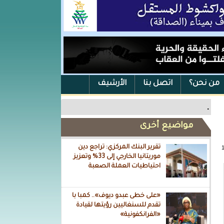
من نحن؟
اتصل بنا
الأرشيف
.
مواضيع أخرى
تقرير البنك المركزي: تراجع دين
موريتانيا الخارجي إلى 33% وتعزيز
احتياطيات العملة الصعبة
«على خطى عبدو ديوف».. كمبا با
تقدم للسنغاليين رؤيتها لقيادة
«الفرانكفونية»