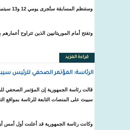
وستنظم المسابقة ستُجرى يومي 12 و13 سبتمبر المقبل الساعة العاشرة صباحاً في مركز يُحدد لاحقاً.
وتفتح أمام الموريتانيين الذين تتراوح أعمارهم بين 18 و37 سنة عند فتح باب ال
قراءة المزيد
حول مسابقة لاكتتاب 310 عنصرا للتكوين في المدرسة الوطنية للإدارة والمعهد العالي للقضاء
الرئاسة: المؤتمر الصحفي للرئيس سيب
قالت رئاسة الجمهورية إن المؤتمر الصحفي لل
سيبث على المنصات التابعة للرئاسة بمواقع الت
وكانت رئاسة الجمهورية قد أعلنت أول أمس أن