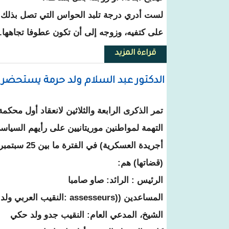
لست أدري درجة تلبد الحواس التي تصل بذلك الأ
على كتفيه، وزوجه إلى أن تكون عطوفا تجاهها.
قراءة المزيد
حول الإنسانية المذبوحة .. ـ تدوينة
الدكتور عبد السلام ولد حرمة يستحضر ذكرى محاكمة 55 بعثيا سن
تمر الذكرى الرابعة والثلاثين لانعقاد أول محكم
التهمة لمواطنين موريتانيين على رأيهم السياسي
(قضاتها) هم:
الرئيس : الرائد: صاو صامبا
المساعدين ((assesseurs :النقيب
الشيخ، المدعي العام: النقيب جدو ولد حكي