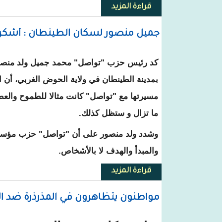
قراءة المزيد
حول روصو: المنتدى الشبابي للثقا
جميل منصور لسكان الطينطان : أشكر
كد رئيس حزب "تواصل" محمد جميل ولد منصو
بمدينة الطينطان في ولاية الحوض الغربي، أن
مسيرتها مع "تواصل" كانت مثالا للطموح والعطا
ما تزال و ستظل كذلك.
وشدد ولد منصور على أن "تواصل" حزب مؤسس
والمبدأ والهدف لا بالأشخاص.
قراءة المزيد
حول جميل منصور لسكان الطينطا
مواطنون يتظاهرون في المذرذرة ضد ال