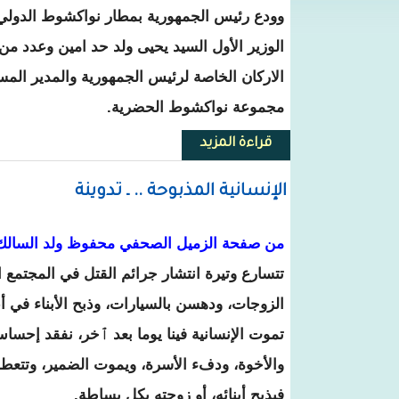
وودع رئيس الجمهورية بمطار نواكشوط الدول
الوزير الأول السيد يحيى ولد حد امين وعدد من
الاركان الخاصة لرئيس الجمهورية والمدير الم
مجموعة نواكشوط الحضرية.
قراءة المزيد
حول ولد عبد العزيز يتوجه إلى الولا
الإنسانية المذبوحة .. ـ تدوينة
من صفحة الزميل الصحفي محفوظ ولد السالك
تتسارع وتيرة انتشار جرائم القتل في المجتمع 
الزوجات، ودهسن بالسيارات، وذبح الأبناء في أع
تموت الإنسانية فينا يوما بعد ٱخر، نفقد إحساس 
والأخوة، ودفء الأسرة، ويموت الضمير، وتتعط
فيذبح أبنائه، أو زوجته بكل بساطة.