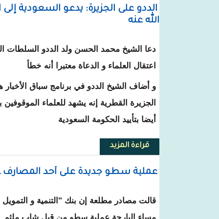
الددو على الجزيرة: يدعو السعودية إلى 
الله عنه
دعا الشيخ محمد الحسن ولد الددو السلطات ال
اعتقال العلماء و الدعاة معتبرا أنه خطأ
و أضاف الشيخ الددو في برنامج سباق الأخبار ه
الجزيرة القطرية إنه يشهد للعلماء الموقوفين 
أيضا بتأييد الحكومة السعودية
قراءة المزيد
حول الددو على الجزيرة: يدعو السع
عملية سطو جديدة على أحد المصارف ـ هذ
مساء البارحة عملية سطو من قبل شاب ملثم