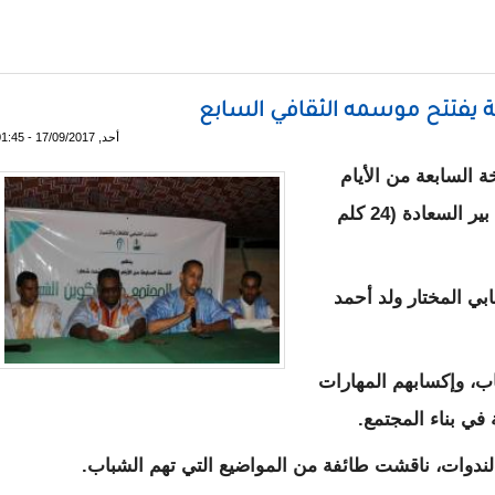
مة 55 بعثيا سنة 1983ـ أسماء و محاضر
ية يفتتح موسمه الثقافي السابع
أحد, 17/09/2017 - 01:45
مس الجمعة 2017/09/15 النسخة السابعة من الأيام
الثقافية للمنتدى الشبابي للثقافة والتنمية بقرية بير السعادة (24 كلم
بي المختار ولد أحمد
اب، وإكسابهم المهارات
في بناء المجتمع.
دوات، ناقشت طائفة من المواضيع التي تهم الشباب.