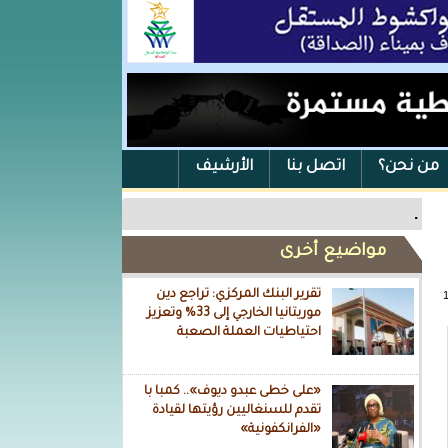
من نحن؟
اتصل بنا
الأرشيف
.
مواضيع أخرى
تقرير البنك المركزي: تراجع دين
موريتانيا الخارجي إلى 33% وتعزيز
احتياطيات العملة الصعبة
«على خطى عبدو ديوف».. كمبا با
تقدم للسنغاليين رؤيتها لقيادة
«الفرانكفونية»