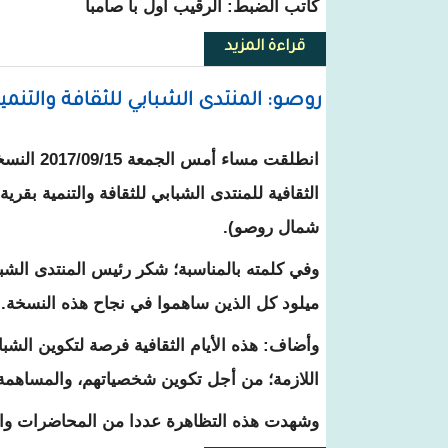
كاتب الضبط: الرقيب أول با صامبا
قراءة المزيد
حول الدكتور عبد السلام ولد حرمة يستحضر ذكرى محاك
روصو: المنتدى الشبابي للثقافة والتنم
انطلقت مساء أ
شمال روصو).
وفي كلمته بالمناسبة؛ شكر رئيس المنتدى الشبا
ميلود كل الذين ساهموا في نجاح هذه النسخة.
وأضاف: هذه الأيام الثقافية فرصة لتكوين الشب
اللازمة؛ من أجل تكوين شخصياتهم، والمساهمة 
وشهدت هذه التظاهرة عددا من المحاضرات والن