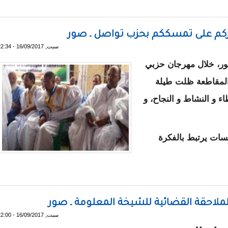
فة والتنمية يفتتح موسمه الثقافي السابع
كم على تمسككم بحزب تواصل ـ صور
سبت, 16/09/2017 - 22:34
ر، خلال مهرجان حزبي
 المقاطعة ظلت طيلة
ء و النشاط و النجاح، و
ات يرتبط بالفكرة
ن : أشكركم على تمسككم بحزب تواصل ـ صور
ملاحقة القضائية للشيخة المعلومة ـ صور
سبت, 16/09/2017 - 22:00