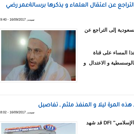
التراجع عن اعتقال العلماء و يذكرها برسالةعمر رضي
سبت, 16/09/2017 - 19:40
سعودية إلى التراجع عن
ذا المساء على قناة
بالوسسطية و الاعتدال و
ودية إلى التراجع عن اعتقال العلماء و يذكرها برسالةعمر رضي الله ع
ه المرة ليلا و المنفذ ملثم ـ تفاصيل
سبت, 16/09/2017 - 18:02
قالت مصادر مطلعة إن بنك "التنمية و التمويل الإسلامي" DFI قد شهد