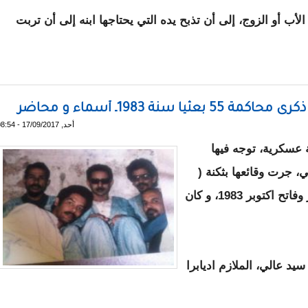
ب أو الزوج، إلى أن تذبح يده التي يحتاجها ابنه إلى أن تربت
ة 1983ـ أسماء و محاضر
أحد, 17/09/2017 - 08:54
ة عسكرية، توجه فيها
، جرت وقائعها بثكنة (
أجريدة العسكرية) في الفترة ما بين 25 سبتمبر وفاتح اكتوبر 1983، و كان
 العربي ولد سيد عالي، الملازم اديابرا