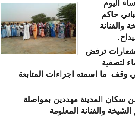
اء اليوم
باني حاكم
 والفنانة
يداح.
شعارات ترفض
ء لتصفية
ي وقف ما اسمته اجراءات المتابعة
 سكان المدينة مهددين بمواصلة
الشيخة والفنانة المعلومة
رة ضد الملاحقة القضائية للشيخة المعلومة ـ صور