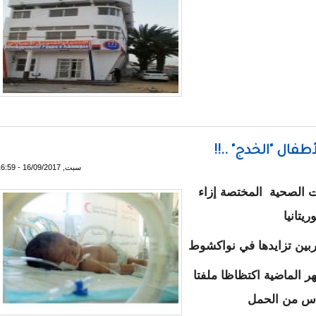
صارف ـ هذه المرة ليلا و المنفذ ملثم ـ تفاصيل
فال "الخُدج" ..!!
سبت, 16/09/2017 - 16:59
 الصحية المختصة إزاء
يتانيا
ربين تزايدها في نواكشوط
 الماضية اكتظاظا ملفتا
ادس من الحمل