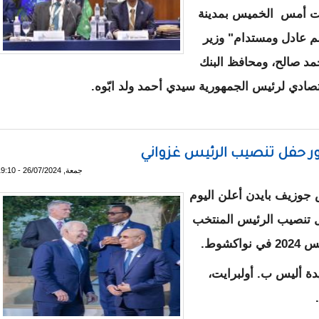
لقت أمس الخميس بمدينة
لم عادل ومستدام" وزير
حمد صالح، ومحافظ البنك
تصادي لرئيس الجمهورية سيدي أحمد ولد ابّوه.
يا تشارك في اجتماع مالي لمجموعة العشرين
ر حفل تنصيب الرئيس غزواني
جمعة, 26/07/2024 - 19:10
 جوزيف بايدن أعلن اليوم
ل تنصيب الرئيس المنتخب
شوط.
دة أليس ب. أولبرايت،