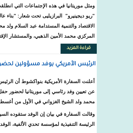
ومثل موريتانيا في هذه الإجتماعات التي انط
"ريو ديجينيرو" البرازيليى تحت شعار: "بناء عا
الاقتصاد والتنمية المستدامة عبد السلام ولد م
المركزي محمد الأمين الذهبي، والمستشار الإق
قراءة المزيد
حول ينقعد في البرازيل...موريتان
الرئيس الأمريكي يوفد مسؤولين لحضو
أعلنت السفارة الأمريكية بنواكشوط أن الرئيس
عن تعيين وفد رئاسي إلى موريتانيا لحضور حف
محمد ولد الشيخ الغزواني في الأول من أغسطس 2024 في نواك
وقالت السفارة في بيان إن الوفد ستقوده السي
الرئيسة التنفيذية لمؤسسة تحدي الألفية، الوفد.