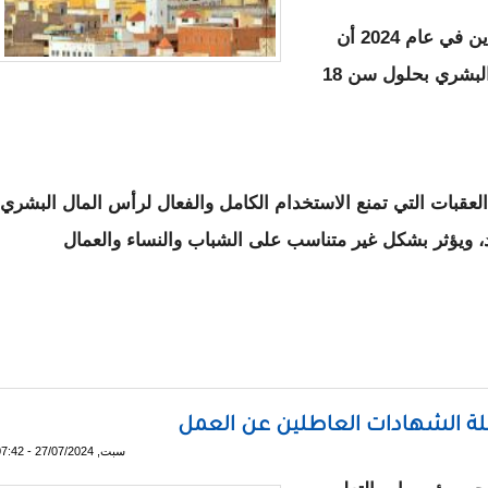
وحسب التقرير فإنه يتوقع من الأطفال المولودين في عام 2024 أن
يستخدموا 15% فقط من إمكانات رأس المال البشري بحلول سن 18
 العقبات التي تمنع الاستخدام الكامل والفعال لرأس المال البشري،
، ويؤثر بشكل غير متناسب على الشباب والنساء والعمال
حدي انخفاض استخدام رأس المال البشري في موريتانيا
لة الشهادات العاطلين عن العمل
سبت, 27/07/2024 - 07:42