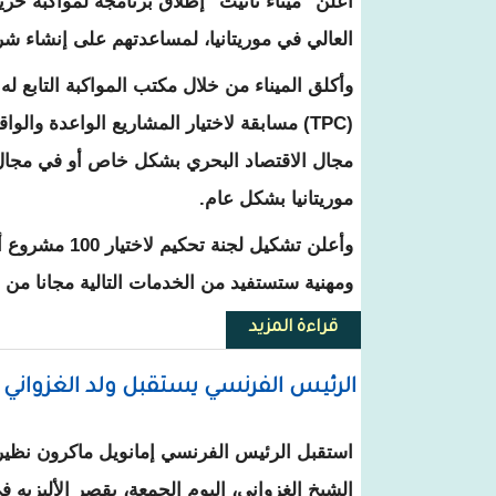
أعلن "ميناء تانيت" إطلاق برنامجه لمواكبة خ
العالي في موريتانيا، لمساعدتهم على إنشاء شر
وأكلق الميناء من خلال مكتب المواكبة التابع له
(TPC) مسابقة لاختيار المشاريع الواعدة والواق
مجال الاقتصاد البحري بشكل خاص أو في مجال ا
موريتانيا بشكل عام.
وأعلن تشكيل ل
ومهنية ستستفيد من الخدمات التالية مجانا من مكتب
قراءة المزيد
حول "ميناء تانيت" يعلن عن عرض
الرئيس الفرنسي يستقبل ولد الغزواني ب
استقبل الرئيس الفرنسي إمانويل ماكرون نظيره
الشيخ الغزواني، اليوم الجمعة، بقصر الأليزيه 