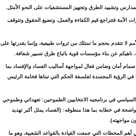
المدارس وتشييد الطرق وتجهيز المستشفيات على النحو الأمثل.
 الأمة فتتراجع قيم الكفاءة والعمل، وتضيع الحقوق وتتوقف
لأمم لا تتقدم بحجم ما تمتلك من ثروات طبيعية، وإنما بقدرتها على
ة، ناهيكم عن بناء مؤسسات قوية باتباع طرق تسيير شفافة.
 صمام أمان وضامن فعال لمواجهة أساليب الفساد والإفساد بما
ي الرؤية المجسدة لفلسفة الحكم التي تبناها فخامة الرئيس
لسياسي في برنامجيه الانتخابيين الطموحين: تعهداتي وطموحي
واضحة في خطابه بما هذا منطوقه: (الفساد يمثل أكبر تهديد
ون مواجهته).
في أهم المحطات التي جمعت القيادة بالقواعد الشعبية، وهو ما