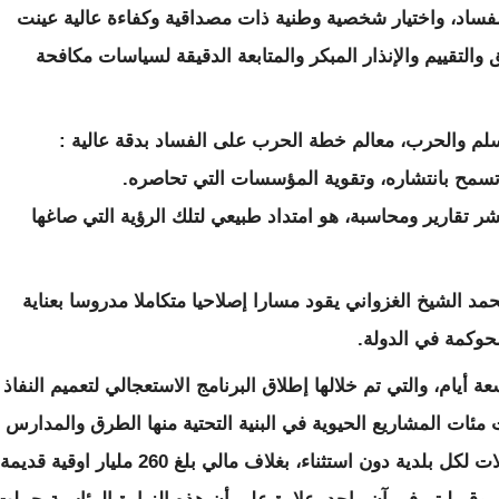
لفساد، واختيار شخصية وطنية ذات مصداقية وكفاءة عالية عينت
والتقييم والإنذار المبكر والمتابعة الدقيقة لسياسات مكافحة
لم والحرب، معالم خطة الحرب على الفساد بدقة عالية :
تسمح بانتشاره، وتقوية المؤسسات التي تحاصره.
 تقارير ومحاسبة، هو امتداد طبيعي لتلك الرؤية التي صاغها
د الشيخ الغزواني يقود مسارا إصلاحيا متكاملا مدروسا بعناية
وكمة في الدولة.
ام، والتي تم خلالها إطلاق البرنامج الاستعجالي لتعميم النفاذ
مئات المشاريع الحيوية في البنية التحتية منها الطرق والمدارس
وغيرها من المرافق الأساسية، حزمة من التدخلات لكل بلدية دون استثناء، بغلاف مالي بلغ 260 مليار اوقية قد