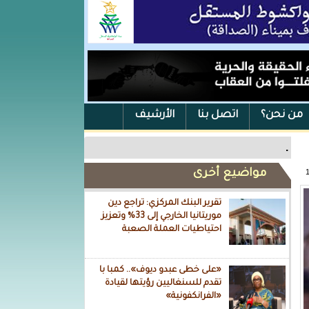
من نحن؟
اتصل بنا
الأرشيف
.
مواضيع أخرى
تقرير البنك المركزي: تراجع دين
موريتانيا الخارجي إلى 33% وتعزيز
احتياطيات العملة الصعبة
«على خطى عبدو ديوف».. كمبا با
تقدم للسنغاليين رؤيتها لقيادة
«الفرانكفونية»