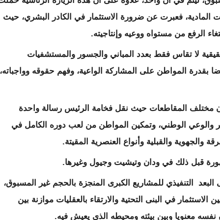
وق، ليتم في آن واحد، علاوة على أن هذه الزيارة الرئاسية حملت
 المادية، فعبرت عن ضرورة الاستثمار في الكادر البشري، حيث
غاء الرفع من مستواه ووعيه وإنتاجيته.
قيقية لا تقاس فقط بعدد المباني والجسور والمستشفيات
يضا بقدرة المواطن على المشاركة الواعية، وفهم حقوقه وواجباته،
ان مختلف المقاطعات حيث نقل فخامة الرئيس رسالة واحدة
ير والوعي الوطني، وتمكين المواطن من لعب دوره الكامل في
ة والجهوية والقبلية وأنواع العنصرية المقيتة.
رة قبل ذلك في ودان وتيشيت وجيول وغيرها.
لبعد التنفيذي للمشاريع الكبرى المنجزة بالحجم غير المسبوق،
الاستثمار في البنى التحتية والارتقاء بالعقليات موازنة بين
ان نفسه معنويا وبين بيئته ومحيطه الذي يعيش فيه.