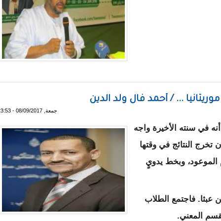
ب إلى الأمام ـ تدوينة
ريتانيا ... / أحمد فال ولد الدين
جمعة, 08/09/2017 - 23:53
 في سنته الأخيرة واجه
 تخرج النتائج في وقتها
م الموعود، وبخط يدويٍ
ن عبثا. فاجتمع الطلاب
قسم المعني.