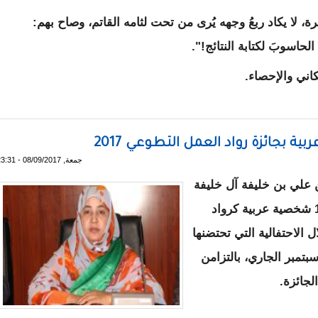
 لا يكاد ربعُ وجهه يُرى من تحت لثامه القاتم، وصاح بهم:
لحاسوبَ لكتابة النتائج!".
ني والإحصاء.
ينغا في موريتانيا ... / أحمد فال ولد الدين
جمعة, 08/09/2017 - 23:31
 علي بن خليفة آل خليفة
للعمل التطوعي، في نسختها السابعة، اختيار 15 شخصية عربية كرواد
لتكريمهم خلال الاحتفالية التي تحتضنها
عة الدول العربية في الفترة من 13 إلى 15 سبتمبر الجاري، بالتزامن
لجائزة.