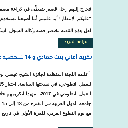
فخرج إليهم رجل قصير يتمطّى في دُراعة مصفرة،
"عليكم الانتظار! أما علمتم أننا أصبحنا نستخدم ا
لعل هذه القصة تختصر قصة وكالة السجل السكا
قراءة المزيد
حول الجواز المليوني.. وصناعة الروه
تكريم أماتي بنت حمادي و 14 شخصية عربية بجائزة رواد العمل التطوعي 2017
أعلنت اللجنة المنظمة لجائزة الشيخ عيسى بن
للعمل التطوعي في 2017، تمهيدا 
جام
مع يوم التطوع العربي، للمرة الأولى في تاريخ ا