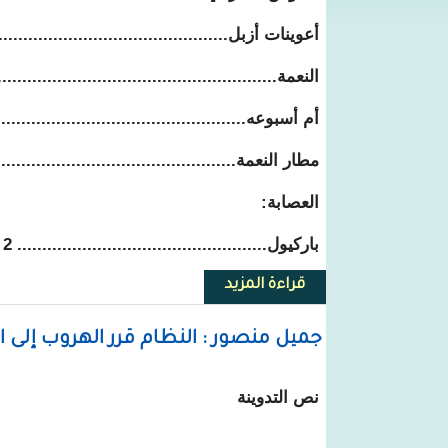
أعوينات أزبل................................................ 8
النعمة.......................................................... 3
أم أسبوعه.................................................. 20 م
مطار النعمة............................................... 6 مم
العصابة:
باركيول.................................................. 2 مم
قراءة المزيد
حول تساقطات مطرية خفيفة على
جميل منصور : النظام قرر الهروب إلى الأ
نص التدوينة