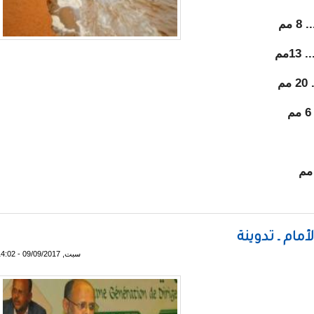
 مم
1مم
م
 عدة مناطق ـ مقاييس
مام ـ تدوينة
سبت, 09/09/2017 - 14:02