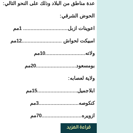
عدة مناطق من البلاد وذلك على النحو التالي:
الحوض الشرقي:
اعوينات ازبل.............................. 1مم
امبيكت لحواش ...........................12مم
ولاته...........................10مم
بومسعود...........................20مم
ولاية لعصابه:
ابلاجميل...........................15مم
كنكوصه...........................3مم
ازويره...........................70مم
قراءة المزيد
حول تساقطات محدودة على عشرات 