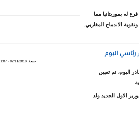
رع له بموريتانيا مما
 وتقوية الاندماج المغاربي
.
بية تفتتح مصرفا في نواكشوط
 رئاسي اليوم
جمعة, 02/11/2018 - 11:07
 اليوم، تم تعيين
ة
ير الاول الجديد ولد
اه بمرسوم رئاسي اليوم