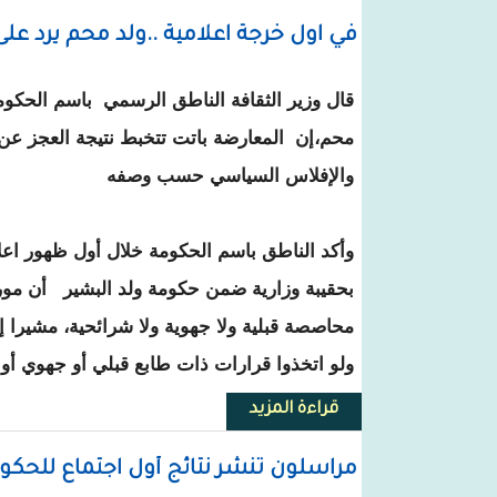
في اول خرجة اعلامية ..ولد محم يرد على
قال وزير الثقافة الناطق الرسمي باسم الحكو
محم،إن المعارضة باتت تتخبط نتيجة العجز ع
والإفلاس السياسي حسب وصفه
وأكد الناطق باسم الحكومة خلال أول ظهور اعل
بحقيبة وزارية ضمن حكومة ولد البشير أن موري
محاصصة قبلية ولا جهوية ولا شرائحية، مشيرا 
ولو اتخذوا قرارات ذات طابع قبلي أو جهوي أ
قراءة المزيد
حول في اول خرجة اعلامية ..ولد م
مراسلون تنشر نتائج أول اجتماع للحكو