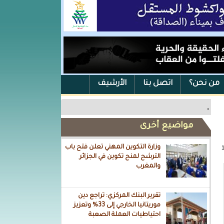
من نحن؟
اتصل بنا
الأرشيف
.
مواضيع أخرى
وزارة التكوين المهني تعلن فتح باب
الترشح لمنح تكوين في الجزائر
والمغرب
تقرير البنك المركزي: تراجع دين
موريتانيا الخارجي إلى 33% وتعزيز
احتياطيات العملة الصعبة