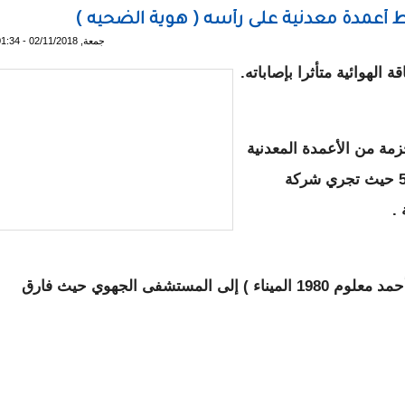
ط أعمدة معدنية على رأسه ( هوية الضحيه )
جمعة, 02/11/2018 - 01:34
الهوائية متأثرا بإصاباته.
ة من الأعمدة المعدنية
سقطت على رأس العامل بمقر عمله بنقطة 55 حيث تجري شركة
و فور وقوع الحادث نقل الضحية ( يعقوب ولد أحمد معلوم 1980 الميناء ) إلى المستشفى الجهوي حيث فارق