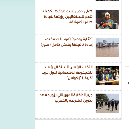
«على خطى عبدو ديوف».. كمبا با
تقدم للسنغاليين رؤيتها لقيادة
«الفرانكفونية»
"عبّـارة روصو" تعود للخدمة بعد
إعادة تأهيلها بشكل كامل (صور)
انتخاب الرئيس السنغالي رئيسا
للمجموعة الاقتصادية لدول غرب
أفريقيا "إيكواس"
وزير الداخلية الموريتاني يزور معهد
تكوين الشرطة بالمغرب