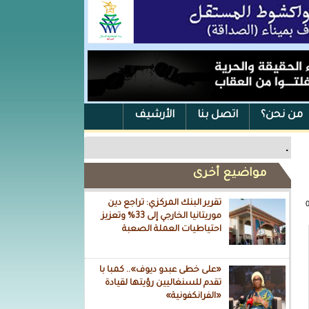
من نحن؟
اتصل بنا
الأرشيف
.
مواضيع أخرى
تقرير البنك المركزي: تراجع دين
موريتانيا الخارجي إلى 33% وتعزيز
احتياطيات العملة الصعبة
«على خطى عبدو ديوف».. كمبا با
تقدم للسنغاليين رؤيتها لقيادة
«الفرانكفونية»