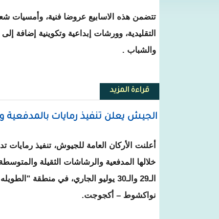
تتضمن هذه الاسابيع عروضا فنية، وأمسيات شع
التقليدية، وورشات إبداعية وتكوينية إضافة إل
والشباب .
قراءة المزيد
حول افتتاح الأسابيع الوطنية للثقافة 
الجيش يعلن تنفيذ رمايات بالمدفعية و
أعلنت الأركان العامة للجيوش، تنفيذ رمايات تد
خلالها المدفعية والرشاشات الثقيلة والمتوسطة
الـ29 والـ30 يوليو الجاري، في منطقة "ال
نواكشوط – أكجوجت.