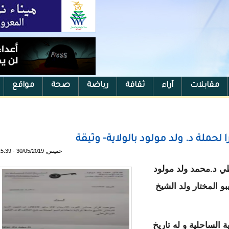
مقابلات
آراء
ثقافة
رياضة
صحة
مواقع
لحملة د. ولد مولود بالولاية- وثيقة
خميس, 30/05/2019 - 15:39
طي د.محمد ولد مولود
و المختار ولد الشيخ
ة الساحلية و له تاريخ