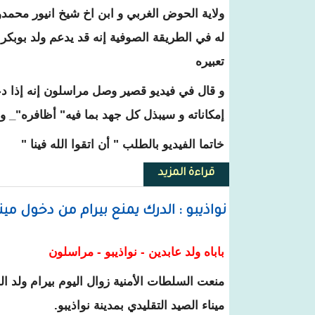
ولاية الحوض الغربي و ابن اخ شيخ انيور محمدو
له في الطريقة الصوفية إنه قد يدعم ولد بوبك
تعبيره
و قال في فيديو قصير وصل مراسلون إنه إذا د
إمكاناته و سيبذل كل جهد بما فيه" أظافره"_ و
خاتما الفيديو بالطلب " أن اتقوا الله فينا "
قراءة المزيد
حول أحمدَ ولد حماه الله يلوح بدعم 
نواذيبو : الدرك يمنع بيرام من دخول مين
باباه ولد عابدين - نواذيبو - مراسلون
منعت السلطات الأمنية زوال اليوم بيرام ولد 
ميناء الصيد التقليدي بمدينة نواذيبو.