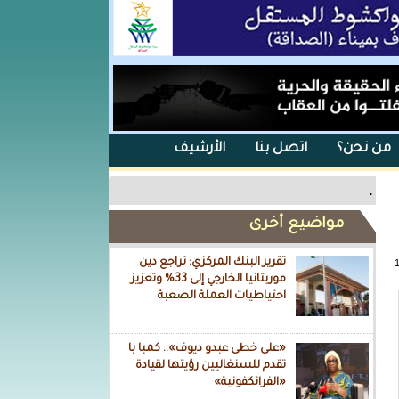
من نحن؟
اتصل بنا
الأرشيف
.
مواضيع أخرى
تقرير البنك المركزي: تراجع دين
موريتانيا الخارجي إلى 33% وتعزيز
احتياطيات العملة الصعبة
«على خطى عبدو ديوف».. كمبا با
تقدم للسنغاليين رؤيتها لقيادة
«الفرانكفونية»