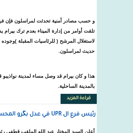
و حسب مصادر أمنية تحدثت لمراسلون فإن فرقة
تلقت أوامر من إدارة الميناء بعدم ترك بيرام ي
لاستغلال المرشح ( للرئاسيات المقبلة )وجوده
حديث لمراسلون.
هذا و كان بيرام قد وصل مساء لمدينة نواذيبو 
بالمدينة الساحلية.
قراءة المزيد
حول نواذيبو : الدرك يمنع بيرام من
رئيس فرع ال UPR في عدل بگرو المحسوب على رئيس الحزب المؤقت يعلن دعمه لولد بوبكر
أعلن السيد المختار عبد الله الملقب قطفي ر