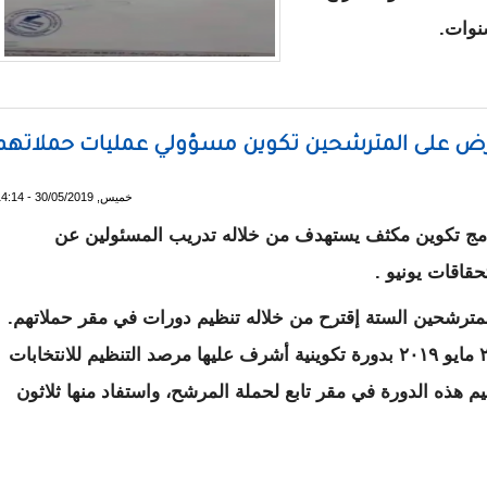
نوات.
تل مديرا لحملة د. ولد مولود بالولاية- وثيقة
 يعرض على المترشحين تكوين مسؤولي عمليات حملاتهم
خميس, 30/05/2019 - 14:14
نامج تكوين مكثف يستهدف من خلاله تدريب المسئولين عن
حقاقات يونيو .
مترشحين الستة إقترح من خلاله تنظيم دورات في مقر حملاتهم.
هذا و قد بدأ البرنامج مساء الأربعاء الموافق ٢٩ مايو ٢٠١٩ بدورة تكوينية أشرف عليها مرصد التنظيم للانتخابات
 هذه الدورة في مقر تابع لحملة المرشح، واستفاد منها ثلاثون
انتخابات يعرض على المترشحين تكوين مسؤولي عمليات حملاتهم الان