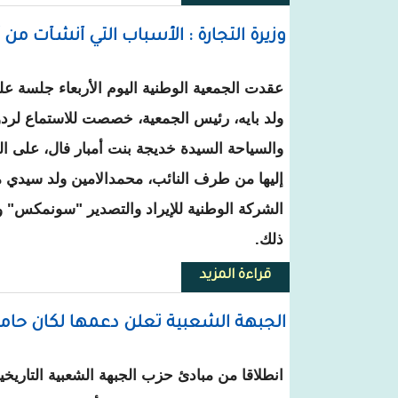
وزيرة التجارة : الأسباب التي أنشأت
عقدت الجمعية الوطنية اليوم الأربعاء جلسة علن
ولد بايه، رئيس الجمعية، خصصت للاستماع لردود
والسياحة السيدة خديجة بنت أمبار فال، على 
إليها من طرف النائب، محمدالامين ولد سيدي م
الشركة الوطنية للإيراد والتصدير "سونمكس" 
ذلك.
قراءة المزيد
حول وزيرة التجارة : الأسباب ال
الجبهة الشعبية تعلن دعمها لكان حاميد
انطلاقا من مبادئ حزب الجبهة الشعبية التاريخي