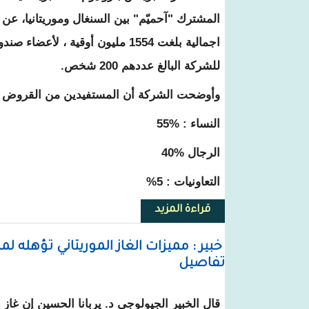
اجمالية بلغت 1554 مليون أوقية ، لأعض
للشركة البالغ عددهم 200 شخص.
وأوضحت الشركة أن المستفيدين من القروض تو
النساء : 55‎%‎
الرجال 40‎%‎
التعاونيات : ‎%‎5
قراءة المزيد
حول شركة BP للغاز تعلن عن منح قروض وتمويلات لـ 200 مستفيد
خبير : مميزات الغاز الموريتاني تؤهله ل
تفاصيل
قال الخبير الجيولوجي د. يربانا الحسين إن غا