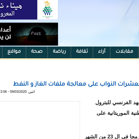
مقابلات
آراء
ثقافة
رياضة
صحة
مواقع
لعشرات النواب على معالجة ملفات الغاز و النفط
اثنين, 09/03/2020 - 13:06
د الفرنسي للبترول
معية الوطنية الموريتانية على
و بحسب مصادر مراسلون فإن التكوين كان مبرمجا في ال 23 من الشهر