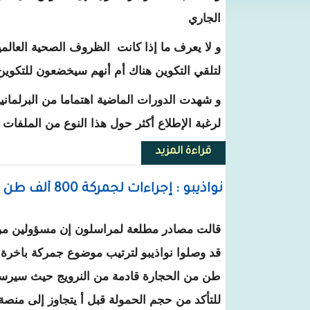
الجاري
و لا يعرف ما إذا كانت الظروف الصحية العال
لتلقي التكوين هناك أم أنهم سيخضعون للتكوين
و شهدت الدورات الماضية اهتماما من البرلمانيين
لرغبة الإطلاع أكثر حول هذا النوع من الملفات
قراءة المزيد
حول المعهد الفرنسي للبترول يبرم
نواذيبو : إجراءات لجمركة 800 ألف طن من الحجارة قادمة النرويج لصالح Effage
طن من الحجارة قادمة من النرويج حيث سيرس
للتأكد من حجم الحمولة قبل أ يتجاوز إلى منصة