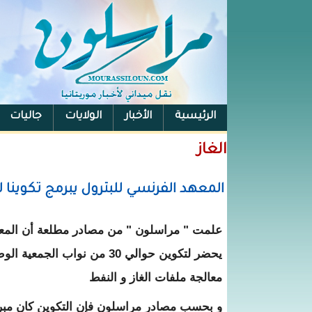
الرئيسية
الأخبار
الولايات
جاليات
الفيس بوك
الغاز
المعهد الفرنسي للبترول يبرمج تكوينا 
علمت " مراسلون " من مصادر مطلعة أن المعه
يحضر لتكوين حوالي 30 من نواب الج
معالجة ملفات الغاز و النفط