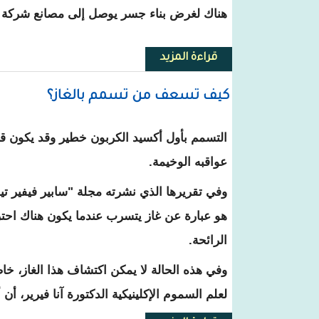
هناك لغرض بناء جسر يوصل إلى مصانع شركة BP في المحيط.
قراءة المزيد
حول نواذيبو : إجراءات لجمركة 800 ألف طن من الحجارة قادمة النرويج لصالح Effage
كيف تسعف من تسمم بالغاز؟
التسمم بأول أكسيد الكربون خطير وقد يكون ق
عواقبه الوخيمة.
وفي تقريرها الذي نشرته مجلة "سابير فيفير تيف
هو عبارة عن غاز يتسرب عندما يكون هناك احترا
الرائحة.
وفي هذه الحالة لا يمكن اكتشاف هذا الغاز، خا
لعلم السموم الإكلينيكية الدكتورة آنا فيرير، أ