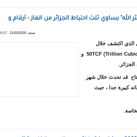
؟
ر الله" يساوي ثلث احتياط الجزائر من الغاز - أرقام و
جمعة, 21/02/2020 - 10:17
 الذي اكتشف خلال
الأشهر الماضية و المسمى بئر الله " يبلغ 50TCF (Trillion Cubic Fee و
الجزائر.
فتاح قد تحدث خلال شهر
ته كبيرة جدا ، حيث
لخاصة.
ريتاني "بئر الله" يساوي ثلث احتياط الجزائر من الغاز - أرقام و تفاص