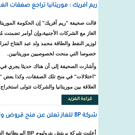
ريم آفريك : موريتانيا تُراجع صفقات الغا
قالت صحيفة "ريم آفريك" إن الحكومة الموريتا
الغاز مع الشركات الأجنبية،وإن أوامر تضمنت 
لوزير النفط والطاقة محمد ولد عبد الفتاح لمر
خصوصا التي منحت لخصوصيين موريتانيين.
وأشارت الصحيفة إلى أن هناك حديثا يجري في م
"اختلالات" في منح تلك الصفقات، وكذا بعض 
العلاقة بين موريتانيا والشركات تتولى استخراج ا
قراءة المزيد
حول ريم آفريك : موريتانيا تُراجع 
شركة BP للغاز تعلن عن منح قروض وتمويلات لـ 200 مستفيد
أعلنت شركة بريتش بتروليو