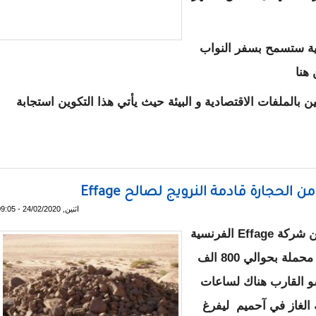
مية ستسمح بسفر النواب
 هنا
 بالملفات الاقتصادية و البيئة حيث يأتي هذا التكوين استجابة
ج تكوينا لعشرات النواب على معالجة ملفات الغاز و النفط
اثنين, 24/02/2020 - 09:05
قالت مصادر مطلعة لمراسلون إن مسؤولين من شركة Effage الفرنسية
قد وصلوا نواذيبو لترتيب موضوع جمركة باخرة محملة بحوالي 800 الف
و القارب هناك لساعات
 الغاز في آحميم ليفرغ