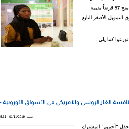
المشترك "آحميّم" بين السنغال وموريتانيا، عن منح 57 قرضاً بقيمة
اء صندوق التمويل الأصغر التابع
زعوا كما يلي :
منافسة الغاز الروسي والأمريكي في الأسواق الأوروبية -
جمعة, 01/11/2019 - 15:31
ز حقل "آحميم" المشترك