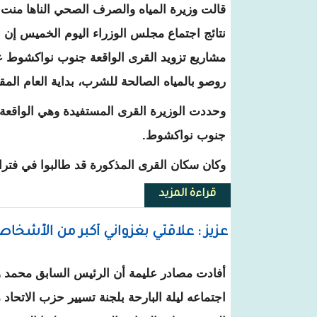
قالت وزيرة المياه والصرف الصحي الناها منت 
نتائج اجتماع مجلس الوزراء اليوم الخميس إن ا
مشاريع تزويد القرى الواقعة جنوب نواكشوط 
روصو بالمياه الصالحة للشرب، بداية العام المق
جنوب نواكشوط.
وكان سكان القرى المذكورة قد طالبوا في فترات
قراءة المزيد
حول منت مكناس : وزارة المياه س
عزيز : علاقتي بغزواني أكبر من الأشخاص ومن لايعجبه حزب 
أفادت مصادر عليمة أن الرئيس السابق محمد ول
اجتماعه ليلة البارحة بلجنة تسيير حزب الاتحاد