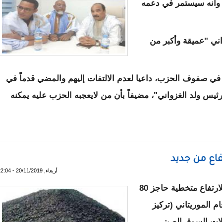
، وأنه سيستمر في دعمه
اني "عميقة وأكبر من
 في صفوف الحزب، داعيا لعدم الالتفات إليهم والمضي قدماً في
يس ولد الغزواني"، مضيفاً بأن من لايعجبه الحزب عليه يمكنه
لايعجبه حزب UPR فليؤسس حزباً آخر - تفاصيل
فاع من جديد
أربعاء, 20/11/2019 - 22:04
عادت أسعار خام الحديد الموريتاني من جديد للارتفاع متخطية حاجز 80
م الموريتاني (تركيز