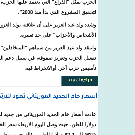
الحزب يمثل "الذراع" التي يعتمد عليها الحزب
لتحقيق المشروع الذي بدأ منذ 2008".
وشدد ولد عبد العزيز على أن علاقته بولد الغزو
الأشخاص والأحزاب" على حد تعبيره.
وانتقد ولد عبد العزيز من سماهم "المتخاذلين"
تفعيل الحزب وتعزيز صفوفه، في سبيل دعم الرئ
تأسيس حزب آخر، أوالانخراط فيه.
قراءة المزيد
حول عزيز : علاقتي بغزواني أكبر من الأشخاص ومن 
أسعار خام الحديد الموريتاني تعود للارت
دولارا للطن، حيث وصل اليوم الاربعاء سعر الخا
62‎%‎) إلى 82.2 دولارا للطن، وذلك حسب تعاملات السوق الصيني.