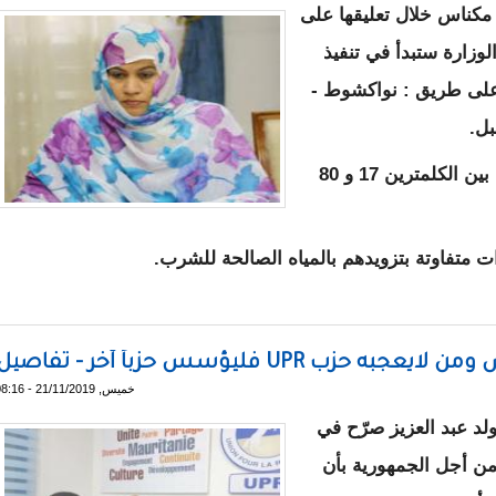
مكناس خلال تعليقها على
لوزارة ستبدأ في تنفيذ
على طريق : نواكشوط -
بل.
وحددت الوزيرة القرى المستفيدة وهي الواقعة بين الكلمترين 17 و 80
 متفاوتة بتزويدهم بالمياه الصالحة للشرب.
تزود القرى جنوب نواكشوط بمياه الشرب
UPR فليؤسس حزباً آخر - تفاصيل
خميس, 21/11/2019 - 08:16
د عبد العزيز صرّح في
 من أجل الجمهورية بأن