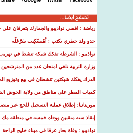
تصفح أيضا...
رياضة : افسي نواذيبو والجمارك يتعرفان على خ
جدو ولد خطري يكتب : أَمْبسْكِيت سَرّْغلّه
نواذيبو : الشرطة تفكك شبكة تنشط في تهريب و
وزارة التربية تلغي امتحان عدد من المترشحين في
الدرك يفكك شبكتين تنشطان في بيع وتوزيع ال
كميات المطر على مناطق من ولاية الحوض ال
موريتانيا: إطلاق عملية التسجيل للحج عبر منص
إنقاذ ستة منقبين ووفاة خمسة في منطقة مك ا
نواذيبو : وفاة بحار غرقا في ميناء خليج الراحة