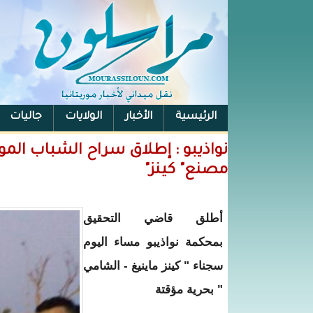
الرئيسية
الأخبار
الولايات
جاليات
الفيس بوك
نواذيبو : إطلاق سراح الشباب الم
مصنع" كينز"
أطلق قاضي التحقيق
بمحكمة نواذيبو مساء اليوم
سجناء " كينز ماينيغ - الشامي
" بحرية مؤقتة