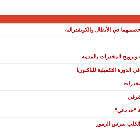
صميهما في الأبطال والكونفدرالية
ترويج المخدرات بالمدينة
 الدورة التكميلية للباكلوريا
مخدرات
شرقي
ة "خدماتي"
لكلب بتيرس الزمور