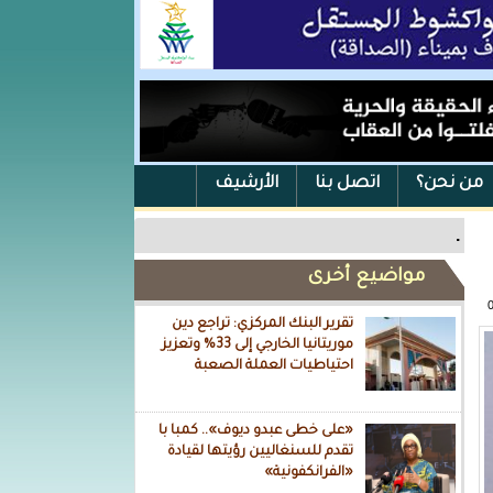
من نحن؟
اتصل بنا
الأرشيف
.
مواضيع أخرى
تقرير البنك المركزي: تراجع دين
موريتانيا الخارجي إلى 33% وتعزيز
احتياطيات العملة الصعبة
«على خطى عبدو ديوف».. كمبا با
تقدم للسنغاليين رؤيتها لقيادة
«الفرانكفونية»