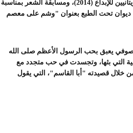
بجائزة اتحاد الأدباء والكتاب الموريتانيين للإبداع (2014)، ومسابقة الشعر بمناسبة
اب المغاربي (1995)، وله ديوان تحت الطبع بعنوان "وشم على معصم
صوفي يعبق بحب الرسول الأعظم صلى الله
ية التي بثها، وتجسدت في حب متجدد مع
ن خلال قصيدته "أبا القاسم"، التي يقول