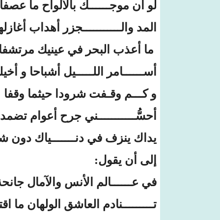
لو أن موجــــــك بالألواح ما عصفا
المد والـــــــــــجزر أهداب أغازله
ما أعذب البحر في عينيك مرتشفا
أســــــامر اللـــــيل أشباحا و أخيل
و كـــم وقـفت شرودا حيثما وقفا
أحسُّـــــــــــني جرح أعوام تضمد
يداك ينزف في دنـــــــياك دون ش
إلى أن يقول:
في عــــــالم الأنس والآمال جانحة
تـــــــــنادم العاشق الولهان ما اقت