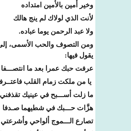
وخير أمين بالأمين امتداده
لأنت الذي لولاك لم ينج هالك
ولا عبد الرحمن يوما عباده.
ومن التصوف والحب الأسمى، إلى
يقول فيها:
عرفت حبك عمرا بعد ما انتصـــفا
يا من ملكت زمام القلب فاعتــرفا
ما زلت أســـبح في عينيك تقذفني
هزَّات حـــبك في شطيهما صـدفا
تصارع الـــموج ألواحي وأشرعتي