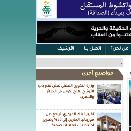
من نحن؟
اتصل بنا
الأرشيف
.
مواضيع أخرى
وزارة التكوين المهني تعلن فتح باب
الترشح لمنح تكوين في الجزائر
والمغرب
تقرير البنك المركزي: تراجع دين
موريتانيا الخارجي إلى 33% وتعزيز
احتياطيات العملة الصعبة