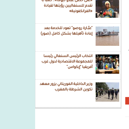
«على خطى عبدو ديوف».. كمبا با
تقدم للسنغاليين رؤيتها لقيادة
«الفرانكفونية»
"عبّـارة روصو" تعود للخدمة بعد
إعادة تأهيلها بشكل كامل (صور)
انتخاب الرئيس السنغالي رئيسا
للمجموعة الاقتصادية لدول غرب
أفريقيا "إيكواس"
وزير الداخلية الموريتاني يزور معهد
تكوين الشرطة بالمغرب