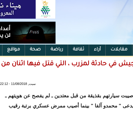
مقابلات
آراء
ثقافة
رياضة
صحة
مواقع
يش في حادثة لمزرب ، التي قتل فيها اثنان من
سبت, 11/08/2018 - 22:12
يبت سيارتهم بقذيقة من قبل معتدين ـ لم يفصح عن هويتهم ـ
يدعى " محمدو آلفا " بينما أصيب ممرض عسكري برتبة رقيب