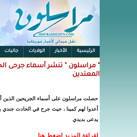
الرئيسية
الأخبار
الولايات
جاليات
الفيس بوك
" مراسلون " تنشر أسماء جرحى الج
المعتدين
حصلت مراسلون على أسماء الجريحين الذين أص
أعدوا لهم كمينا ، حيث جرح في الحادث جندي 
يدعى بديدي
لقراءة المزيد اضغط هنا