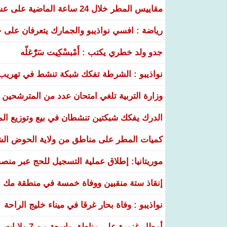
مقاييس المطر خلال 24 ساعة الماضية على عشر ولايات
رياضة : افسي نواذيبو والجمارك يتعرفان على خ
جدو ولد خطري يكتب : أَمْبسْكِيت سَرّْغلّه
نواذيبو : الشرطة تفكك شبكة تنشط في تهريب و
وزارة التربية تلغي امتحان عدد من المترشحين في
الدرك يفكك شبكتين تنشطان في بيع وتوزيع ال
كميات المطر على مناطق من ولاية الحوض ال
موريتانيا: إطلاق عملية التسجيل للحج عبر منص
إنقاذ ستة منقبين ووفاة خمسة في منطقة مك ا
نواذيبو : وفاة بحار غرقا في ميناء خليج الراحة
أمطار غزيرة على مناطق واسعة من 7 ولايات