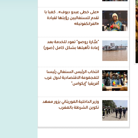
«على خطى عبدو ديوف».. كمبا با
تقدم للسنغاليين رؤيتها لقيادة
«الفرانكفونية»
"عبّـارة روصو" تعود للخدمة بعد
إعادة تأهيلها بشكل كامل (صور)
انتخاب الرئيس السنغالي رئيسا
للمجموعة الاقتصادية لدول غرب
أفريقيا "إيكواس"
وزير الداخلية الموريتاني يزور معهد
تكوين الشرطة بالمغرب