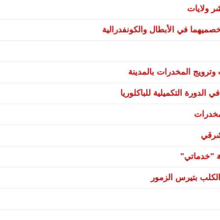
صميهما في الأبطال والكونفدرالية
ترويج المخدرات بالمدينة
 الدورة التكميلية للباكلوريا
مخدرات
شرقي
ة "خدماتي"
لكلب بتيرس الزمور