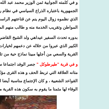
و في كلمته الجوابية ثمن الوزير محمد عبد الل
الجمهورية باعتباره الذراع السياسي في نظام ر
الذي نظموه زوال اليوم ينم عن قناعتهم الراسخ
المواطن وتقريب الخدمة منه و طالب منهم المو
بدوره تحدث السفير عيداهي ولد الشيخ القاضي 
الكبير الذي عبروا من خلاله عن دعمهم لخيارا
القرية والسعي من أجلها مبينا نماذج حية من تل
و في قرية "طيرطوكل "
جصر الوفد اجتماعا س
متانه العلاقة التي تربط الحف و هذه القرى مؤك
القواعد الشعبية ، و كان الإجتماع مناسبة أيض
الوفاء لها مثمنا ما يقوم به سكون هذه القري