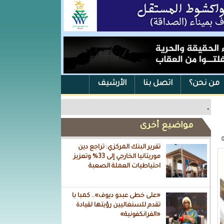
من نحن؟
اتصل بنا
الأرشيف
.
مواضيع أخرى
تقرير البنك المركزي: تراجع دين
موريتانيا الخارجي إلى 33% وتعزيز
احتياطيات العملة الصعبة
«على خطى عبدو ديوف».. كمبا با
تقدم للسنغاليين رؤيتها لقيادة
«الفرانكفونية»