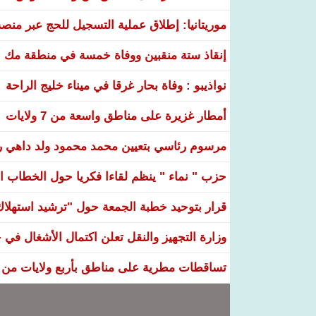
موريتانيا: إطلاق عملية التسجيل للحج عبر منص
إنقاذ ستة منقبين ووفاة خمسة في منطقة مك ا
نواذيبو : وفاة بحار غرقا في ميناء خليج الراحة
أمطار غزيرة على مناطق واسعة من 7 ولايات
مرسوم رئاسي بتعيين محمد محمود ولد داهي رئ
حزب " نماء " ينظم لقاءا فكريا حول الخطاب ال
قرار بتوحيد خطبة الجمعة حول "ترشيد استهلاك ا
وزارة التجهيز والنقل تعلن اكتمال الأشغال ف
تساقطات مطرية على مناطق بأربع ولايات من ال