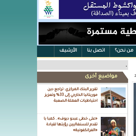
من نحن؟
اتصل بنا
الأرشيف
.
مواضيع أخرى
تقرير البنك المركزي: تراجع دين
موريتانيا الخارجي إلى 33% وتعزيز
احتياطيات العملة الصعبة
«على خطى عبدو ديوف».. كمبا با
تقدم للسنغاليين رؤيتها لقيادة
«الفرانكفونية»