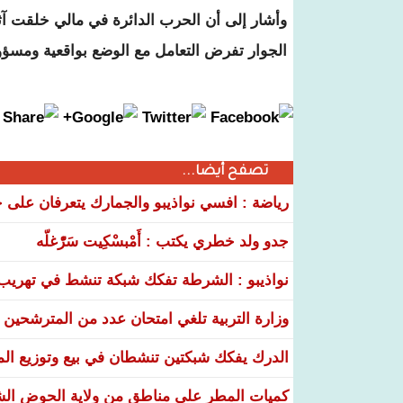
وأشار إلى أن الحرب الدائرة في مالي خلقت آثار
الجوار تفرض التعامل مع الوضع بواقعية ومسؤول
تصفح أيضا...
رياضة : افسي نواذيبو والجمارك يتعرفان على خ
جدو ولد خطري يكتب : أَمْبسْكِيت سَرّْغلّه
نواذيبو : الشرطة تفكك شبكة تنشط في تهريب و
وزارة التربية تلغي امتحان عدد من المترشحين في
الدرك يفكك شبكتين تنشطان في بيع وتوزيع ال
كميات المطر على مناطق من ولاية الحوض ال