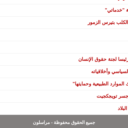
ة "خدماتي"
لكلب بتيرس الزمور
يسا لجنة حقوق الإنسان
سياسي وأخلاقياته
لموارد الطبيعية وحمايتها"
ي جسر تويجكجيت
بلاد
جميع الحقوق محفوظة - مراسلون