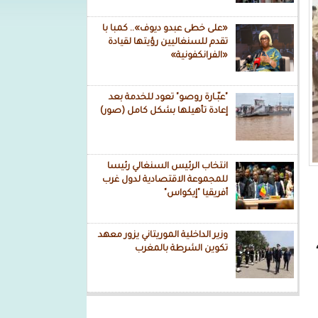
«على خطى عبدو ديوف».. كمبا با
تقدم للسنغاليين رؤيتها لقيادة
«الفرانكفونية»
"عبّـارة روصو" تعود للخدمة بعد
إعادة تأهيلها بشكل كامل (صور)
انتخاب الرئيس السنغالي رئيسا
للمجموعة الاقتصادية لدول غرب
أفريقيا "إيكواس"
وزير الداخلية الموريتاني يزور معهد
تكوين الشرطة بالمغرب