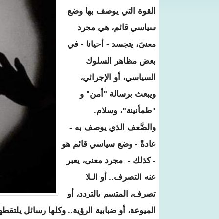
القوة التي يوصف بها وضع
سياسي قائم، هي مجرد
معنىً، يتجسد - أحيانا - في
بعض مظاهر السلوك
السياسي، أو الإجرائي،
ويبعث برسالة "أمن" و
"طمأنينة"، وسلام.
والضَّعف الذي يوصف به -
عادةً - وضع سياسي قائم هو
- كذلك - مجرد معنى، يعبر
عنه التصرف.. أو الـلا
تصرف، المتسم بالتردد، أو
الميوعة، أو ضبابية الرؤية.. وكلها رسائل يلتقط