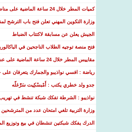
كميات المطر خلال 24 ساعة الماضية على مناطق عدة من البلاد
وزارة التكوين المهني تعلن فتح باب الترشح لم
الجيش يعلن عن مسابقة لاكتتاب الضباط
فتح منصة توجيه الطلاب الناجحين في الباكالوري
مقاييس المطر خلال 24 ساعة الماضية على عشر ولايات
رياضة : افسي نواذيبو والجمارك يتعرفان على خ
جدو ولد خطري يكتب : أَمْبسْكِيت سَرّْغلّه
نواذيبو : الشرطة تفكك شبكة تنشط في تهريب و
وزارة التربية تلغي امتحان عدد من المترشحين في
الدرك يفكك شبكتين تنشطان في بيع وتوزيع ال