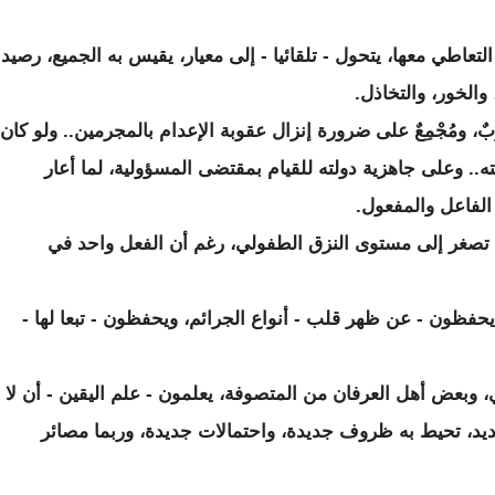
تعاطي معها، يتحول - تلقائيا - إلى معيار، يقيس به الجميع، رصيد
والخور، والتخاذل.
، ومُجْمِعٌ على ضرورة إنزال عقوبة الإعدام بالمجرمين.. ولو كان
ه.. وعلى جاهزية دولته للقيام بمقتضى المسؤولية، لما أعار
الفاعل والمفعول.
د تصغر إلى مستوى النزق الطفولي، رغم أن الفعل واحد في
يحفظون - عن ظهر قلب - أنواع الجرائم، ويحفظون - تبعا لها -
 وبعض أهل العرفان من المتصوفة، يعلمون - علم اليقين - أن لا
يد، تحيط به ظروف جديدة، واحتمالات جديدة، وربما مصائر