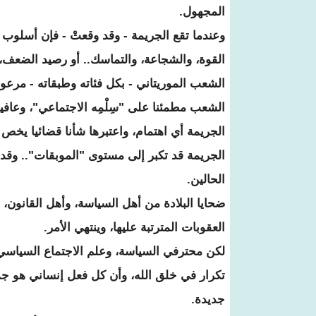
المجهول.
وعندما تقع الجريمة - وقد وقعتْ - فإن أسلوب ال
القوة، والشجاعة، والتماسك.. أو رصيد الضعف، 
الشعب الموريتاني - بكل فئاته وطبقاته - مرعوبٌ
الشعب مطمئنا على "سِلْمِه الاجتماعي"، وعافيت
الجريمة أي اهتمام، واعتبرها شأنا قضائيا يخص 
الجريمة قد تكبر إلى مستوى "الموبقات".. وق
الحالين.
ضحايا البلادة من أهل السياسة، وأهل القانون، 
العقوبات المترتبة عليها، وينتهي الأمر.
لكن محترفي السياسة، وعلم الاجتماع السياسي،
تكرار في خلق الله، وأن كل فعل إنساني هو جد
جديدة.