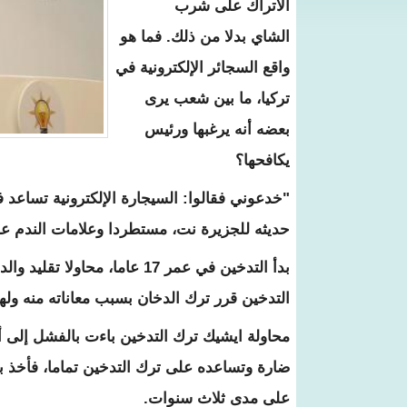
الأتراك على شرب
الشاي بدلا من ذلك. فما هو
واقع السجائر الإلكترونية في
تركيا، ما بين شعب يرى
بعضه أنه يرغبها ورئيس
يكافحها؟
"خدعوني فقالوا: السيجارة الإلكترونية تساعد ف
حديثه للجزيرة نت، مستطردا وعلامات الندم عل
بدأ التدخين في عمر 17 عاما، 
التدخين قرر ترك الدخان بسبب معاناته منه ول
محاولة ايشيك ترك التدخين باءت بالفشل إلى أن
ضارة وتساعده على ترك التدخين تماما، فأخذ بتد
على مدى ثلاث سنوات.