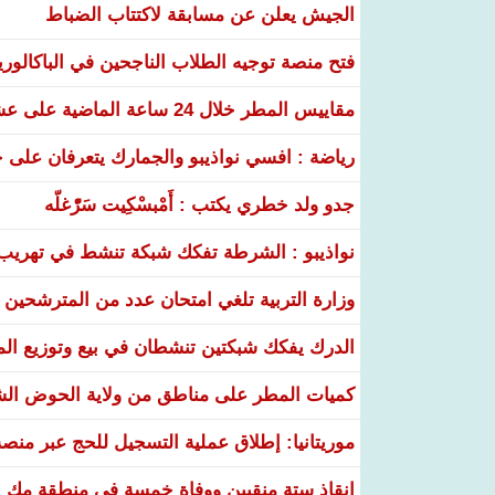
الجيش يعلن عن مسابقة لاكتتاب الضباط
فتح منصة توجيه الطلاب الناجحين في الباكالوري
مقاييس المطر خلال 24 ساعة الماضية على عشر ولايات
رياضة : افسي نواذيبو والجمارك يتعرفان على خ
جدو ولد خطري يكتب : أَمْبسْكِيت سَرّْغلّه
نواذيبو : الشرطة تفكك شبكة تنشط في تهريب و
وزارة التربية تلغي امتحان عدد من المترشحين في
الدرك يفكك شبكتين تنشطان في بيع وتوزيع ال
كميات المطر على مناطق من ولاية الحوض ال
موريتانيا: إطلاق عملية التسجيل للحج عبر منص
إنقاذ ستة منقبين ووفاة خمسة في منطقة مك ا