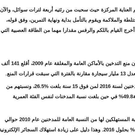
العناية المركزة حيث سحبت من رئتيه أربعة لترات سوائل، والآن
طة والملاكمة ويقوم بالتأمل بداية ونهاية التمرين، وفق قوله،
أخرج القيام باللكم والرفس مقدارا مهما من الطاقة العصبية التي
بحسب تقارير وزارة الصحة فإنه منذ إقرار قانون منع التدخين بالأماكن العامة والمغلقة عام 2009، أقلع 141 ألف
ت المنع.
ووفقا لإحصائيات مركز الإحصاء، فإن نسبة المدخنين لسنة 2016 لمن فوق 15 سنة بلغت %26.5، ونسبتهم من
الذكور في نفس العام للفئة العمرية 35-45 سنة49.8% في حين بلغت نسبة المدخنات لنفس الفئة العمرية
أما استهلاك السجائر الإلكترونية، فقد بلغت نسبة المستهلكين لها من النسبة العامة للمدخنين عام 2010 حوالي
16% من المدخنين، وقد زادت إلى حوالي 28.7% بحلول 2016. وهذا دليل على زيادة استهلاك السجائر الإلكتروني