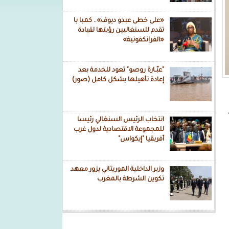
«على خطى عبدو ديوف».. كمبا با
تقدم للسنغاليين رؤيتها لقيادة
«الفرانكفونية»
"عبّـارة روصو" تعود للخدمة بعد
إعادة تأهيلها بشكل كامل (صور)
انتخاب الرئيس السنغالي رئيسا
للمجموعة الاقتصادية لدول غرب
أفريقيا "إيكواس"
وزير الداخلية الموريتاني يزور معهد
تكوين الشرطة بالمغرب