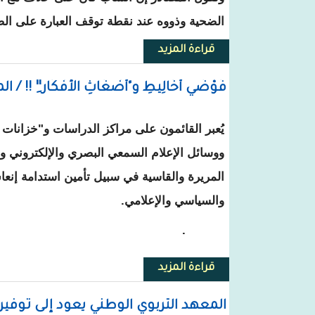
الضحية وذووه عند نقطة توقف العبارة على الضف
قراءة المزيد
حول روصو: شاب يلقي بنفسه في ا
فَوْضَي أَخَالِيطِ و"أَضْغَاثِ الأَفْكَار"ِ !! /
يُعبر القائمون على مراكز الدراسات و"خزانات ا
ووسائل الإعلام السمعي البصري والإلكتروني و
المريرة والقاسية في سبيل تأمين استدامة إنع
والسياسي والإعلامي.
.
قراءة المزيد
حول فَوْضَي أَخَالِيطِ و"أَضْغَاثِ الأَفْك
المعهد التربوي الوطني يعود إلى توفي