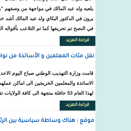
يلعبه ولد عبد المالك في مواجهة من وصفهم "ب
يرون في الدكتور البكاي ولد عبد المالك أشد خ
في النصح تم تحريفها كما تم التلاعب بأقواله الت
قراءة المزيد
حول هوامش .. على "صاحب البكائي
نقل مئات المعلمين و الأساتذة من نو
قامت وزارة التهذيب الوطني صباح اليوم الاح
الاساتذة والمعلمين الخريجين الى اماكن عملهم
لهذا العام 53 حافلة متجهة الى كافة الولايات تقل 863 منها 195 استاذ و668 معلما.
قراءة المزيد
حول نقل مئات المعلمين و الأسا
موقع : هناك وساطة سياسية بين الرئ