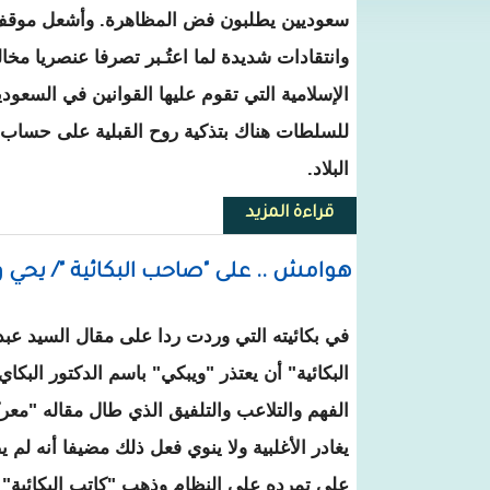
سعوديين يطلبون فض المظاهرة. وأشعل موقف 
وانتقادات شديدة لما اعتُـبر تصرفا عنصريا مخال
الإسلامية التي تقوم عليها القوانين في السعو
للسلطات هناك بتذكية روح القبلية على حساب 
البلاد.
قراءة المزيد
حول زواج غير متكافئ يؤدي إلى م
هوامش .. على "صاحب البكائية "/ يحي 
في بكائيته التي وردت ردا على مقال السيد عبد
البكائية" أن يعتذر "ويبكي" باسم الدكتور البكا
الفهم والتلاعب والتلفيق الذي طال مقاله "معرك
يغادر الأغلبية ولا ينوي فعل ذلك مضيفا أنه لم 
على تمرده على النظام وذهب "كاتب البكائية" إل