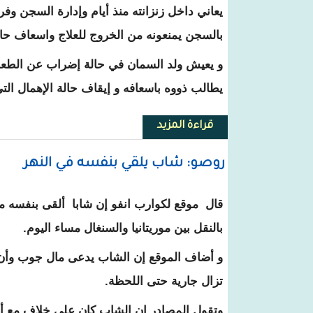
يعاني داخل زنزانته منذ أيام وإدارة السجن و
بالسجن يمنعونه من الخروج للعلاج واسعاف حال
و يعيش ولد السمان في حالة إضراب عن الطعا
يطالب ذووه باسعافه و إيقاف حالة الإهمال التي
قراءة المزيد
حول مصدر : السجين الخديم ولد ال
روصو: شاب يلقي بنفسه في النهر
قال موقع لكوارب انفو إن شابا ألقى بنفسه م
بالنقل بين موريتانيا والسنغال مساء اليوم.
و أضاف الموقع إن الشاب يدعى مال جوب وأن 
تزال جارية حتى اللحظة.
وتقول المصادر إن الشاب كان على خلاف مع أخ