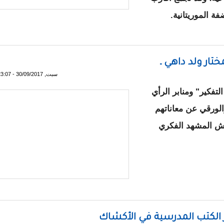
ة الموريتانية.
لنهر
 المختار ولد داهي ـ
سبت, 30/09/2017 - 23:07
لتفكير" ومنابر الرأي
الورقي عن معاناتهم
اش المشهد الفكري
َار"ِ !! / المختار ولد داهي ـ
ر الكتب المدرسية في الأكشاك