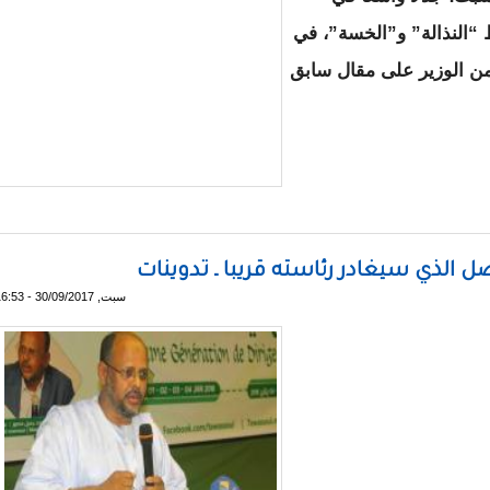
اظ “النذالة” و”الخسة”، في
ن الوزير على مقال سابق
جدل بمقال “يشتمُ” فيه الكاتب قينان الغامدي ـ روابط
 الذي سيغادر رئاسته قريبا ـ تدوينات
سبت, 30/09/2017 - 16:53