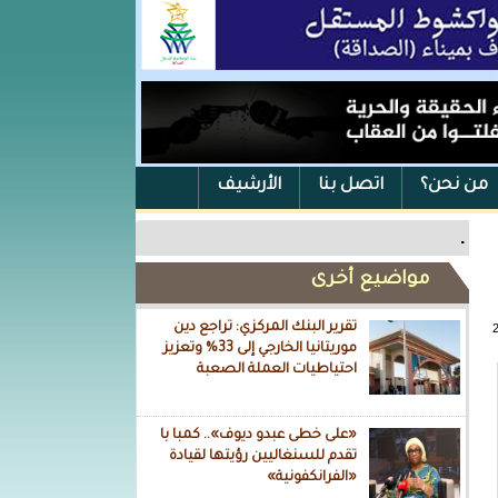
من نحن؟
اتصل بنا
الأرشيف
.
مواضيع أخرى
تقرير البنك المركزي: تراجع دين
موريتانيا الخارجي إلى 33% وتعزيز
احتياطيات العملة الصعبة
«على خطى عبدو ديوف».. كمبا با
تقدم للسنغاليين رؤيتها لقيادة
«الفرانكفونية»