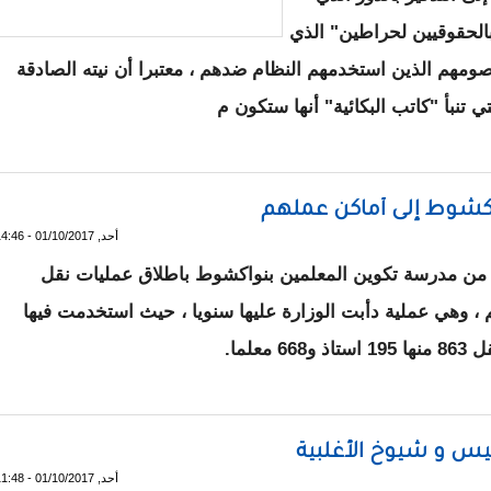
الحقوقيين لحراطين" الذي
صومهم الذين استخدمهم النظام ضدهم ، معتبرا أن نيته الصادقة
ي تنبأ "كاتب البكائية" أنها ستكون م
ة "/ يحي ولد أعل شين
اكشوط إلى أماكن عملهم
أحد, 01/10/2017 - 14:46
د من مدرسة تكوين المعلمين بنواكشوط باطلاق عمليات نقل
 ، وهي عملية دأبت الوزارة عليها سنويا ، حيث استخدمت فيها
تذة من نواكشوط إلى أماكن عملهم
يس و شيوخ الأغلبية
أحد, 01/10/2017 - 11:48