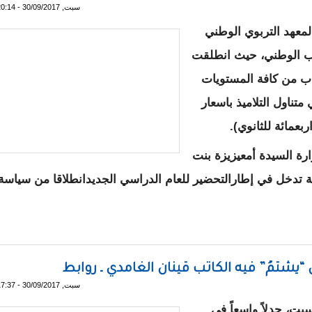
سبت, 30/09/2017 - 20:14
معهد التربوي الوطني
اب الوطني، حيث انطلقت
اب من كافة المستويات
ناول التلاميذ باسعار
ربعمائة للثانوي).
ارة السيدة أمعيزيزة بنت
ية تدخل في إطارالتحضير للعام الدراسي الجديدانطلاقا من سياسة
إلى توفير الكتب المدرسية في الأكشاك
 “يشتمُ” فيه الكاتب قينان الغامدي ـ روابط
سبت, 30/09/2017 - 17:37
بت، جدلاً واسعاً في