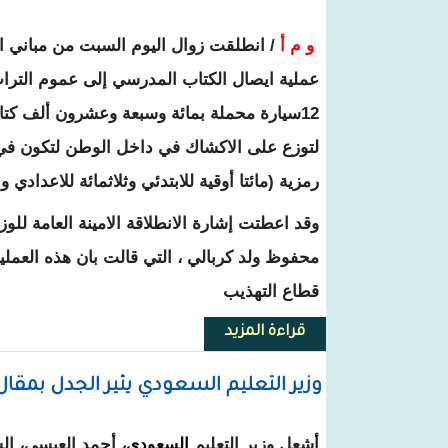
و م أ
/
انطلقت زوال اليوم السبت من مباني ال
عملية ايصال الكتاب المدرسي إلى عموم التر
12سيارة محملة بمائة وسبعة وعشرون ألف كت
لتوزع على الاكشاك في داخل الوطن لتكون في مت
رمزية (مائتا أوقية للابتدئي وثلاثمائة للاعدادي وا
وقد اعطتت إشارة الانطلاقة الامينة العامة للوز
محفوظ ولد كربالي ، التي قالت بان هذه العمل
قطاع التهذيب
قراءة المزيد
حول المعهد التربوي الوطني يعود 
وزير التعليم السعودي يثير الجدل بمقال
أشعل وزير التعليم
السعودي
، أحمد العيسى، الس