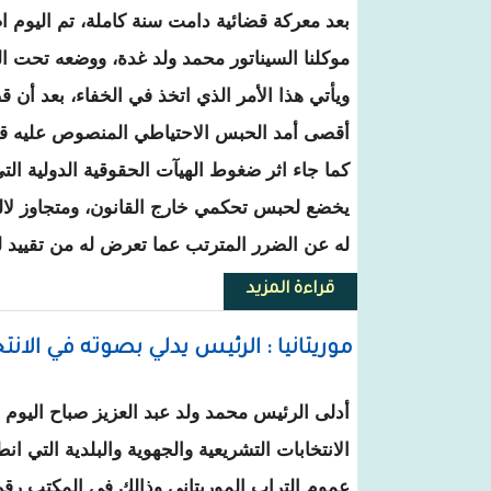
بعد معركة قضائية دامت سنة كاملة، تم اليوم اص
موكلنا السيناتور محمد ولد غدة، ووضعه تحت ال
ويأتي هذا الأمر الذي اتخذ في الخفاء، بعد أن
أقصى أمد الحبس الاحتياطي المنصوص عليه قان
كما جاء اثر ضغوط الهيآت الحقوقية الدولية الت
يخضع لحبس تحكمي خارج القانون، ومتجاوز لالتز
له عن الضرر المترتب عما تعرض له من تقييد ل
قراءة المزيد
حول بيان من هيئة الدفاع عن السي
موريتانيا : الرئيس يدلي بصوته في الان
أدلى الرئيس
محمد ولد عبد العزيز صباح اليوم
الانتخابات التشريعية والجهوية والبلدية التي ا