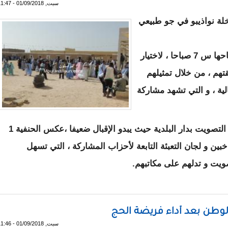
سبت, 01/09/2018 - 11:47
لة نواذيبو في جو طبيعي
و توافد الناخبون على مكاتب التصويت منذ افتتاحها س 7 صباحا ، لاختيار
هم ، من خلال تمثيلهم
الية ، و التي تشهد مشاركة
و خلال جولة صباحية لمراسلون في في مكاتب التصويت بدار البلدية حيث يبدو الإقبال ضعيفا ،عكس الحنفية 1
ة 6 , و محيطها بالناخبين و لجان التعبئة التابعة لأحزاب المشاركة ، التي تسهل
يت و تدلهم على مكاتبهم.
تب التصويت ( روبورتاج مصور)
الوطن بعد أداء فريضة الحج
سبت, 01/09/2018 - 11:46