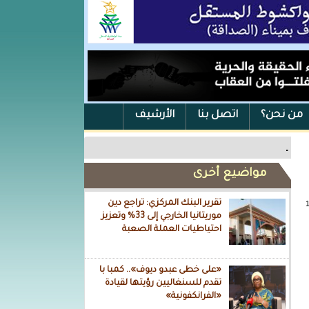
من نحن؟
اتصل بنا
الأرشيف
.
مواضيع أخرى
تقرير البنك المركزي: تراجع دين
موريتانيا الخارجي إلى 33% وتعزيز
احتياطيات العملة الصعبة
«على خطى عبدو ديوف».. كمبا با
تقدم للسنغاليين رؤيتها لقيادة
«الفرانكفونية»