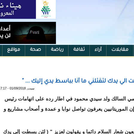
مقابلات
آراء
ثقافة
رياضة
صحة
مواقع
 الي يدك لتقتلني ما أنا بباسط يدي إليك ... "
سبت, 01/09/2018 - 17:17
مي السالك ولد سيدي محمود في اطار رده على اتهامات رئيس
ن الموريتانيين يعرفون تواصل نوابا و عمدة و أصحاب مشاريع و
ن شعار السلام دائما و يقولون لعزيز " (
لئن بسطت إلي يدك