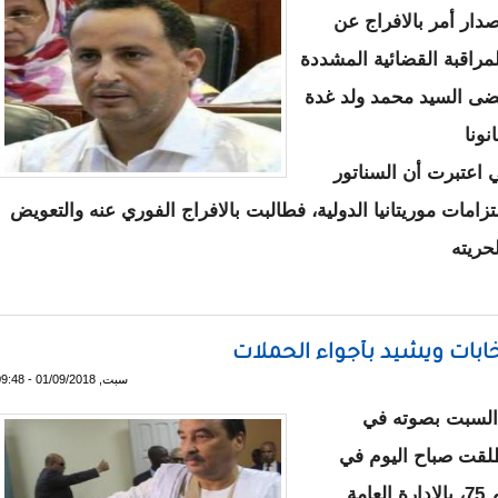
دار أمر بالافراج عن
مراقبة القضائية المشددة
 قضى السيد محمد ولد غدة
ونا
ي اعتبرت أن السناتور
امات موريتانيا الدولية، فطالبت بالافراج الفوري عنه والتعويض
حريته
ناتور محمد ولد غدة
تخابات ويشيد بأجواء الحملات
سبت, 01/09/2018 - 09:48
 السبت بصوته في
نطلقت صباح اليوم في
عموم التراب الموريتاني وذالك في المكتب رقم 75، بالإدارة العامة