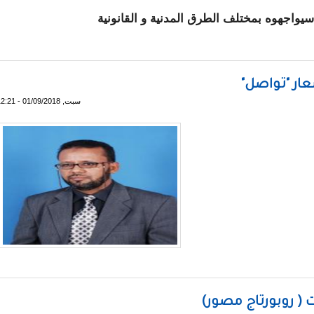
سيواجهوه بمختلف الطرق المدنية و القانونية
ا عددا من الخروقات في عملية الاقتراع
عار "تواصل"
سبت, 01/09/2018 - 12:21
و يهاجم شعار "تواصل"
ت ( روبورتاج مصور)