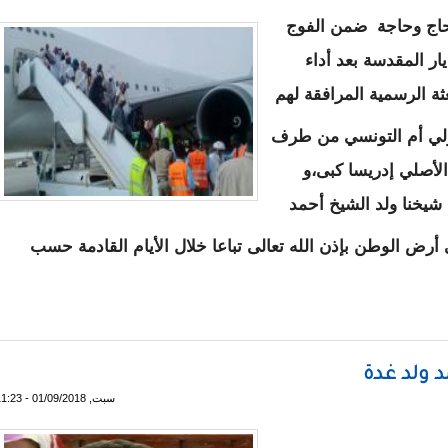
صباح اليوم إلى العاصمة نواكشوط 500 حاج وحاجة ضمن الفوج
ار المقدسة بعد أداء
ة الرسمية المرافقة لهم
ولي أم التونسي من طرف
 الأصلي إدريسا كبى،و
 شيخنا ولد الشيخ أحمد
أرض الوطن بإذن الله تعالى تباعا خلال الأيام القادمة حسب
الى أرض الوطن بعد أداء فريضة الحج
د ولد غدة
سبت, 01/09/2018 - 11:23