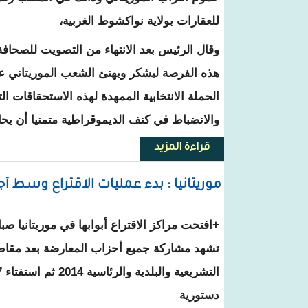
للعقارات بولاية نواكشوط الغربية،
وقال الرئيس بعد الانتهاء من التصويت للصحافة ا
هذه الفرصة ليشكر ويهنئ الشعب الموريتاني ع
الحملة الانتخابية الممهدة لهذه الاستحقاقات ال
والانضباط في كنف الديموقراطية متمنيا أن يحا
قراءة المزيد
حول موريتانيا : الرئيس يدلي بصوت
موريتانيا : بدء عمليات الاقتراع وسط أج
+ا
فتحت مراكز الاقتراع أبوابها في موريتانيا صبا
دستورية