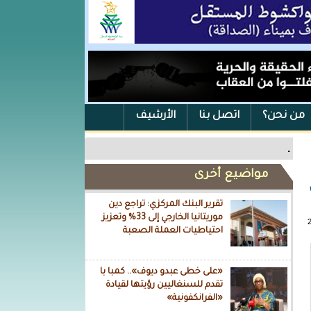
من نحن؟
اتصل بنا
الأرشيف
.
مواضيع أخرى
تقرير البنك المركزي: تراجع دين
موريتانيا الخارجي إلى 33% وتعزيز
احتياطيات العملة الصعبة
«على خطى عبدو ديوف».. كمبا با
تقدم للسنغاليين رؤيتها لقيادة
«الفرانكفونية»