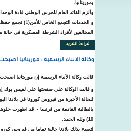
بموريتانيا.
وألزم القائد العام للحرس الوطني قادة الوحدات
المخالفين لأفراد الشرطة العسكرية فى حالة مخ
قراءة المزيد
حول قيادة الحرس الوطني: تعميم عا
وكالة الانباء الرسمية : موريتانيا اصبحت
قالت وكالة الأنباء الرسمية إن موريتانيا اصبحت
و قالت الوكالة على صفحتها على لفيس بوك إن
للحالة الأخيرة من فيروس كورونا في بلادنا اليو
بالطالبة القادمة من فرنسا - قد اظهرت خلوها
19) ولله الحمد.
لتصبح بذلك بلادنا خالية تماما من فيروس كورونا ا