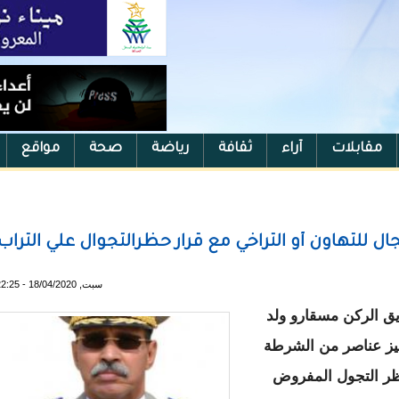
مقابلات
آراء
ثقافة
رياضة
صحة
مواقع
ل للتهاون أو التراخي مع قرار حظرالتجوال علي التراب
سبت, 18/04/2020 - 22:25
يق الركن مسقارو ولد
هيز عناصر من الشرطة
ظر التجول المفروض