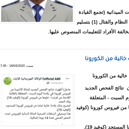
 الميدانية (تجمع القيادة
و الخدمات التجمع الخاص للأمن(1) تجمع حفظ النظام والقتال (1) بتسليم
الفة الأفراد للتعليمات المنصوص عليها.
م : لامجال للتهاون أو التراخي مع قرار حظرالتجوال علي التراب الو
 خالية من الكورونا
سبت, 18/04/2020 - 17:45
 خالية من الكورونا
 نتائج الفحص الجديد
م السبت - المتعلقة
 من فيروس كورونا (كوفيد
لمستجد (كوفيد 19).