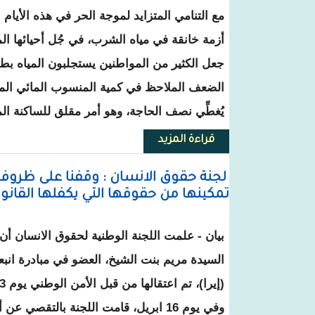
مع التنامي المتزايد لموجة الحر في هذه الأيام -
أزمة خانقة في مياه الشرب، في جُل أحيائها الم
جعل الكثير من المواطنين يستجلبون المياه بطرق
الضعف الملاحظ في كمية المنسوب المائي المو
يُغطِّي نصف الحاجة، وهو أمر مقلق للساكنة الم
قراءة المزيد
حول نشطاء يطالبون بتوفير الماء ل
لجنة حقوق الانسان : وقفنا على ظرو
تمكينها من حقوقها التي يكفلها القانو
بيان - علمت اللجنة الوطنية لحقوق الانسان أن ا
السيدة مريم بنت الشيخ، العضو في مبادرة انبعا
(إيرا)، تم اعتقالها من قبل الأمن الوطني يوم 13 ابريل الجاري.
وفي يوم 16 ابريل، قامت اللجنة بالتقصي 