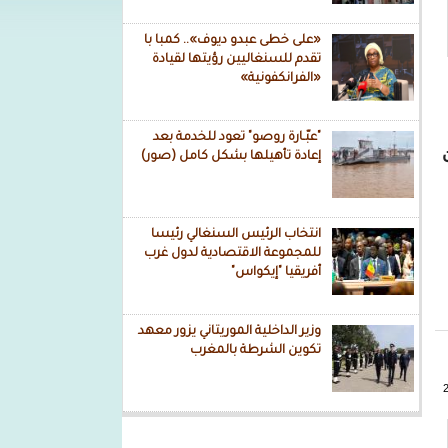
«على خطى عبدو ديوف».. كمبا با
تقدم للسنغاليين رؤيتها لقيادة
«الفرانكفونية»
"عبّـارة روصو" تعود للخدمة بعد
إعادة تأهيلها بشكل كامل (صور)
انتخاب الرئيس السنغالي رئيسا
للمجموعة الاقتصادية لدول غرب
أفريقيا "إيكواس"
وزير الداخلية الموريتاني يزور معهد
تكوين الشرطة بالمغرب