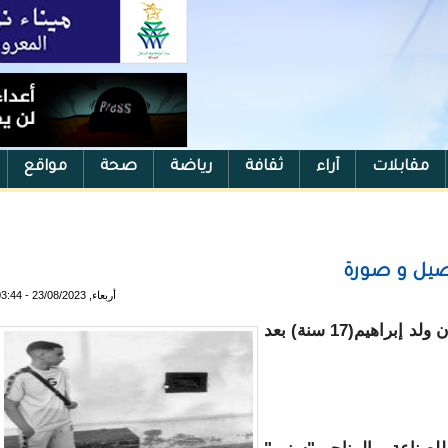
مقابلات
آراء
ثقافة
رياضة
صحة
مواقع
اصيل و صورة
أربعاء, 23/08/2023 - 03:44
توفي مساء اليوم بمدينة نواذيبو، الشاب سليمان ولد إبراهيم(17 سنة) بعد