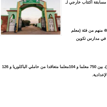
مسابقة اكتتاب خارجي لـ
ويتوزع عدد المكتتبين للتكوين بين 500 معلم 400 منهم من فئة (معلم
تكوين في مدارس تكوين
بينما يتوزع عدد المكتتبين بشكل مباشر (ترسيم)، بين 750 معلما و 104معلما متعاقدا من حاملي الباكلوريا و 126
إعدادية.
علمين