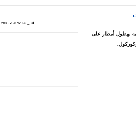
ت
اثنين, 20/07/2026 - 17:00
لية بهطول أمطار على
كوركول.