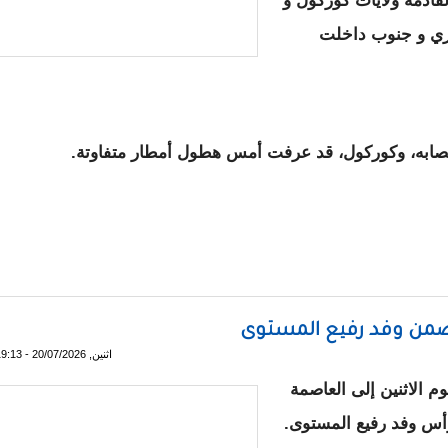
ادمة ولايات كوركول و
يري و جنوب داخلت
صابه، وكوركول، قد عرفت أمس هطول أمطار متفاوتة.
مس ولايات تتجه غربا نحو نواكشوط
 ضمن وفد رفيع المستوى
اثنين, 20/07/2026 - 19:13
م الاثنين إلى العاصمة
أس وفد رفيع المستوى.