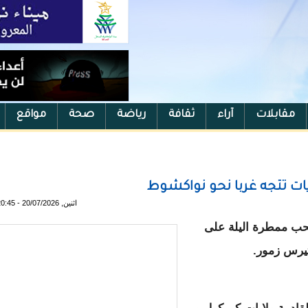
مقابلات
آراء
ثقافة
رياضة
صحة
مواقع
ت تتجه غربا نحو نواكشوط
اثنين, 20/07/2026 - 20:45
سحب ممطرة اليلة على
تيرس زمور.