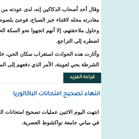
وقال أحد أصحاب الدكاكين إنه، لدى عودته من 
مغادرته محله لاقتناء خبز الصباح، فوجئ بلصو
وحاول ملاحقتهم، إلا أنهم اتجهوا نحو السكة الح
اضطره إلى التراجع.
وأثارت هذه الحوادث استغراب سكان الحي، خ
الشرطة بحي لعوينة، الأمر الذي دفعهم إلى المطا
قراءة المزيد
حول نواذيبو: عمليات سطو على دك
انتهاء تصحيح امتحانات الباكالوريا
انتهت اليوم الاثنين عمليات تصحيح امتحانات ال
في مباني جامعة نواكشوط العصرية.