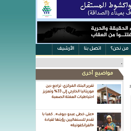
من نحن؟
اتصل بنا
الأرشيف
.
مواضيع أخرى
تقرير البنك المركزي: تراجع دين
موريتانيا الخارجي إلى 33% وتعزيز
احتياطيات العملة الصعبة
«على خطى عبدو ديوف».. كمبا با
تقدم للسنغاليين رؤيتها لقيادة
«الفرانكفونية»