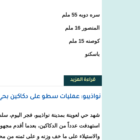
سره دوبه 55 ملم
المنصور 16 ملم
كوصنه 15 ملم
باسكنو
قراءة المزيد
حول أمطار جديدة على مناطق في أر
نواذيبو: عمليات سطو على دكاكين بحي
شهد حي لعوينة بمدينة نواذيبو، فجر اليوم، س
استهدفت عدداً من الدكاكين، بعدما أقدم مجهول
والاستيلاء على ما خف وزنه و على ثمنه من محتو