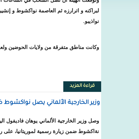
وتوقعت الهيئة أن تصل السحب في الساعات الق
لبراكنه و اترارزه ثم العاصمة نواكشوط و إنش
نواذيبو.
وكانت مناطق متفرقة من ولايات الحوضين ولع
قراءة المزيد
حول الأرصاد: سحب ممطرة على خ
وزير الخارجية الألماني يصل نواكشوط
وصل وزير الخارجية الألماني يوهان فاديفول اليو
نةاكشوط ضمن زيارة رسمية لموريتانيا، على ر