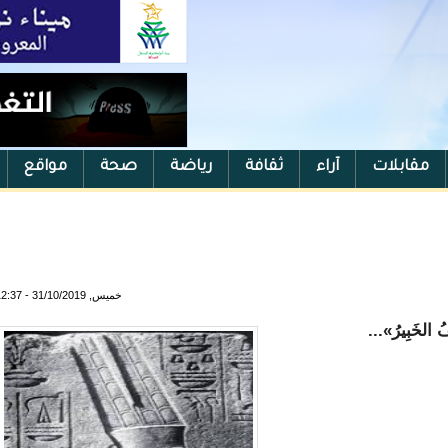
مقابلات
آراء
ثقافة
رياضة
صحة
مواقع
خميس, 31/10/2019 - 12:37
فُ الخَبِيرُ»...