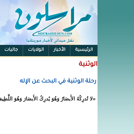
الرئيسية
الأخبار
الولايات
جاليات
الفيس بوك
الوثنية
رحلة الوثنية في البحث عن الإله
«لا تُدرِكُهُ الأَبصَارُ وَهُوَ يُدرِكُ الأَبصَارَ وَهُوَ اللَّطِي