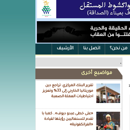
من نحن؟
اتصل بنا
الأرشيف
.
مواضيع أخرى
تقرير البنك المركزي: تراجع دين
موريتانيا الخارجي إلى 33% وتعزيز
احتياطيات العملة الصعبة
«على خطى عبدو ديوف».. كمبا با
تقدم للسنغاليين رؤيتها لقيادة
«الفرانكفونية»