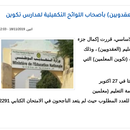
قدويين) بأصحاب اللوائح التكميلية لمدارس تكوين
اثنين, 18/11/2019 - 22:03
لاساسي، قررت إكمال جزء
م (العقدويين) ، وذلك
(تكوين المعلمين) التي
وكانت وزارتا التعليم الأساسي والثانوي قد نظمتا في 27 اكتوبر
5 من مقدمي خدمة التعليم (معلمين
وأساتذة عقدويين)، إلا أن نسبة النجاح لم تصل للعدد المطلوب حيث لم يتعد الناجحون في الامتحان الكت
 نقص (العقدويين) بأصحاب اللوائح التكميلية لمدارس تكوين المع