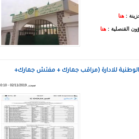
زينة :
هنا
ؤون القنصلية :
هنا
ة للادارة - لوائح
لوطنية للادارة (مراقب جمارك + مفتش جمارك+
سبت, 02/11/2019 - 10:10