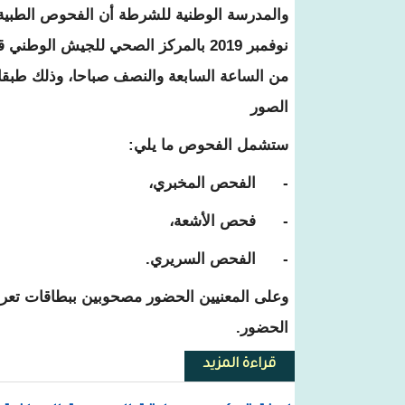
نوفمبر 2019 بالمركز الصحي للجيش الوطني ق
من الساعة السابعة والنصف صباحا، وذلك طبقا 
الصور
ستشمل الفحوص ما يلي:
- الفحص المخبري،
- فحص الأشعة،
- الفحص السريري.
وعلى المعنيين الحضور مصحوبين ببطاقات تعريف
الحضور.
قراءة المزيد
حول تحديد تواريخ فحوص الناجحين 