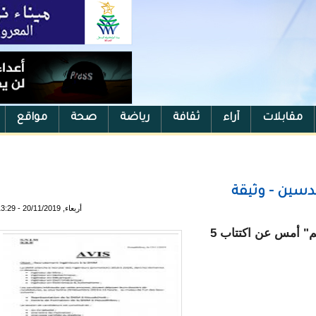
مقابلات
آراء
ثقافة
رياضة
صحة
مواقع
دسين - وثيقة
أربعاء, 20/11/2019 - 13:29
أعلنت الشركة الوطنية للصناعة والمناجم "سنيم" أمس عن اكتتاب 5