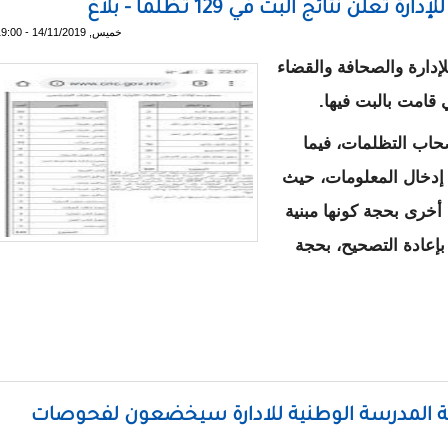
 نتائج البت في 129 تظلماً - بلاغ
خميس, 14/11/2019 - 19:00
دارة والصحافة والقضاء
 قامت بالبت فيها.
اب التظلمات، فيما
 إدخال المعلومات، حيث
خرى بحجة كونها مبنية
إعادة التصحيح، بحجة
إدارة تعلن نتائج البت في 129 تظلماً - بلاغ
قة المدرسة الوطنية للادارة سيخضعون لفحوصات