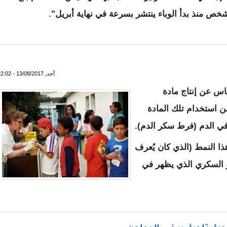
ص منذ بدأ الوباء ينتشر بسرعة في نهاية أبريل".
 ونصف مليون إصابة بالكوليرا في اليمن
أحد, 13/08/2017 - 22:02
س عن إنتاج مادة
عن استخدام تلك المادة
في الدم (فرط سكر الدم).
ي تطبع هذا النمط (الذي كان يُعرف
و السكري الذي يظهر في