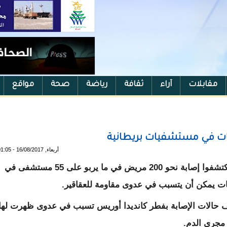
مقابلات
آراء
ثقافة
رياضة
صحة
مواقع
أربعاء, 16/08/2017 - 01:05
(رويترز) - قال مسؤولو صحة يوم الثلاثاء إنهم اكتشفوا إصابة نحو 200 مريض في ما يربو على 55 مستشفى في
يات يمكن أن يتسبب في عدوى مقاومة للعقاقير.
صف حالات الإصابة بفطر كانديدا أوريس تسبب في عدوى ظهرت لها