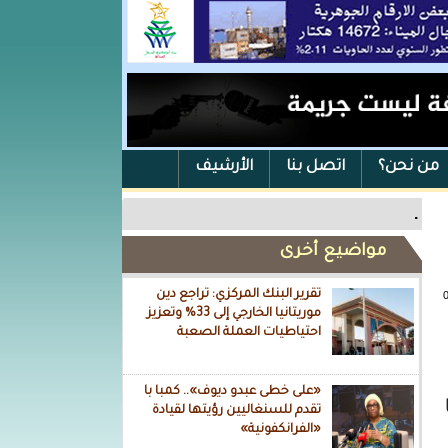
من نحن؟
اتصل بنا
الأرشيف
.
مواضيع أخرى
تقرير البنك المركزي: تراجع دين
موريتانيا الخارجي إلى 33% وتعزيز
احتياطيات العملة الصعبة
«على خطى عبدو ديوف».. كمبا با
تقدم للسنغاليين رؤيتها لقيادة
«الفرانكفونية»