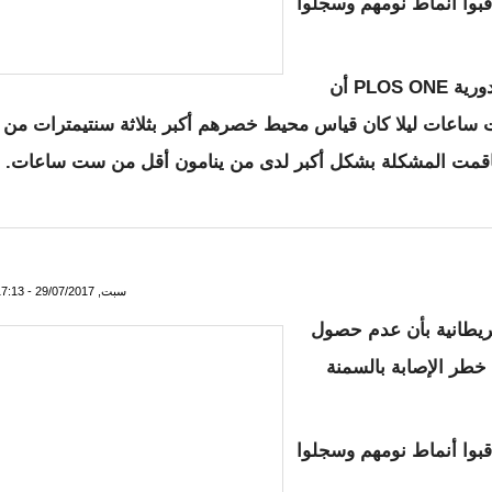
 من البالغين، وراقبوا أنماط نومهم وسجلوا
وأظهرت النتائج التي نشرت أمس الجمعة في دورية PLOS ONE أن
ساعات ليلا كان قياس محيط خصرهم أكبر بثلاثة سنتيمترات من
فاقمت المشكلة بشكل أكبر لدى من ينامون أقل من ست ساعات.
السمنة
سبت, 29/07/2017 - 17:13
بريطانية بأن عدم حصول
خطر الإصابة بالسمنة
 من البالغين، وراقبوا أنماط نومهم وسجلوا