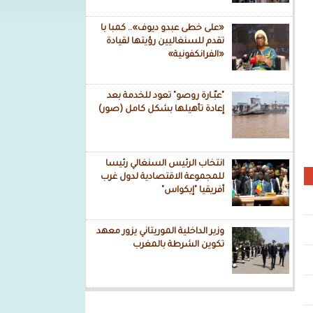
«على خطى عبدو ديوف».. كمبا با
تقدم للسنغاليين رؤيتها لقيادة
«الفرانكفونية»
"عبّـارة روصو" تعود للخدمة بعد
إعادة تأهيلها بشكل كامل (صور)
انتخاب الرئيس السنغالي رئيسا
للمجموعة الاقتصادية لدول غرب
أفريقيا "إيكواس"
وزير الداخلية الموريتاني يزور معهد
تكوين الشرطة بالمغرب