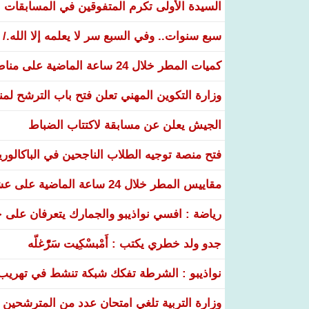
السيدة الأولى تكرم المتفوقين في المسابقات الوطنية 26
سبع سنوات.. وفي السبع سر لا يعلمه إلا الله./
كميات المطر خلال 24 ساعة الماضية على مناطق عدة من البلاد
وزارة التكوين المهني تعلن فتح باب الترشح لم
الجيش يعلن عن مسابقة لاكتتاب الضباط
فتح منصة توجيه الطلاب الناجحين في الباكالوري
مقاييس المطر خلال 24 ساعة الماضية على عشر ولايات
رياضة : افسي نواذيبو والجمارك يتعرفان على خ
جدو ولد خطري يكتب : أَمْبسْكِيت سَرّْغلّه
نواذيبو : الشرطة تفكك شبكة تنشط في تهريب و
وزارة التربية تلغي امتحان عدد من المترشحين في