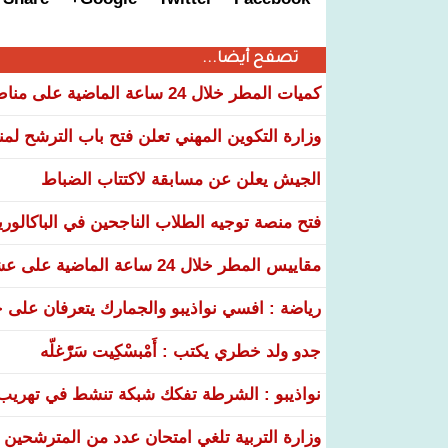
تصفح أيضا...
كميات المطر خلال 24 ساعة الماضية على مناطق عدة من البلاد
وزارة التكوين المهني تعلن فتح باب الترشح لم
الجيش يعلن عن مسابقة لاكتتاب الضباط
فتح منصة توجيه الطلاب الناجحين في الباكالوري
مقاييس المطر خلال 24 ساعة الماضية على عشر ولايات
رياضة : افسي نواذيبو والجمارك يتعرفان على خ
جدو ولد خطري يكتب : أَمْبسْكِيت سَرّْغلّه
نواذيبو : الشرطة تفكك شبكة تنشط في تهريب و
وزارة التربية تلغي امتحان عدد من المترشحين في