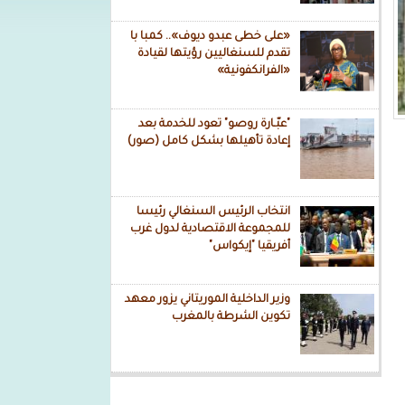
«على خطى عبدو ديوف».. كمبا با
تقدم للسنغاليين رؤيتها لقيادة
«الفرانكفونية»
"عبّـارة روصو" تعود للخدمة بعد
إعادة تأهيلها بشكل كامل (صور)
انتخاب الرئيس السنغالي رئيسا
للمجموعة الاقتصادية لدول غرب
أفريقيا "إيكواس"
وزير الداخلية الموريتاني يزور معهد
تكوين الشرطة بالمغرب