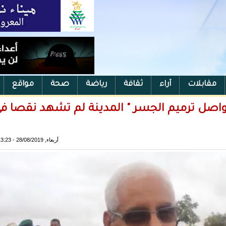
مقابلات
آراء
ثقافة
رياضة
صحة
مواقع
نواصل ترميم الجسر " المدينة لم تشهد نقصا ف
أربعاء, 28/08/2019 - 13:23