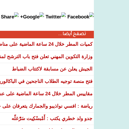
تصفح أيضا...
كميات المطر خلال 24 ساعة الماضية على مناطق عدة من البلاد
وزارة التكوين المهني تعلن فتح باب الترشح لم
الجيش يعلن عن مسابقة لاكتتاب الضباط
فتح منصة توجيه الطلاب الناجحين في الباكالوري
مقاييس المطر خلال 24 ساعة الماضية على عشر ولايات
رياضة : افسي نواذيبو والجمارك يتعرفان على خ
جدو ولد خطري يكتب : أَمْبسْكِيت سَرّْغلّه