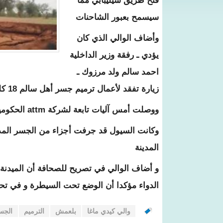
فتح طريق سيليبابي مما
سيسمح بعبور الشاحنات
وأضاف الوالي الذي كان
يؤدي ـ رفقة وزير الداخلية
احمد سالم ولد مرزوك ـ
زيارة تفقد لأعمال ترميم جسر أهل سالم 18 كلم غرب سيليبابي إن أعمال الترميم ستتواصل خلال الأيام المقبلة
ووصلت أمس آليات تابعة لشركة attm الحكومية إلى الجسر وبدأت عمليات الترميم.
وكانت السيول قد جرفت أجزاء من الجسر المذ
المدينة
و أضاف الوالي في تصريح للصحافة أن الميدنة 
الدواء مؤكدا أن الوضع تحت السيطرة و في ت
والي كيدي ماغا
بلعمش
الترميم
الجس