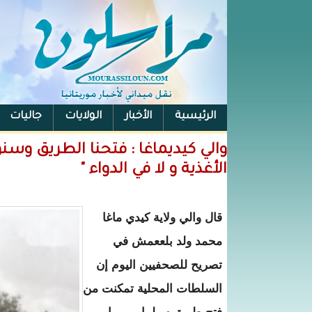
الرئيسية
الأخبار
الولايات
جاليات
الفيس بوك
والي كيديماغا : فتحنا الطريق وس
الأغذية و لا في الدواء "
قال والي ولاية كيدي ماغا
محمد ولد بلععمش في
تصريح للصحفيين اليوم إن
السلطات المحلية تمكنت من