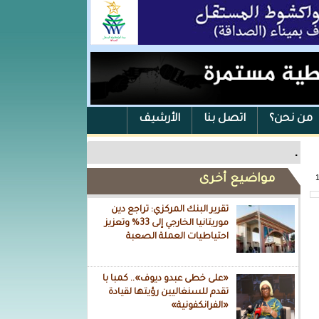
من نحن؟
اتصل بنا
الأرشيف
.
مواضيع أخرى
تقرير البنك المركزي: تراجع دين
موريتانيا الخارجي إلى 33% وتعزيز
احتياطيات العملة الصعبة
«على خطى عبدو ديوف».. كمبا با
تقدم للسنغاليين رؤيتها لقيادة
«الفرانكفونية»