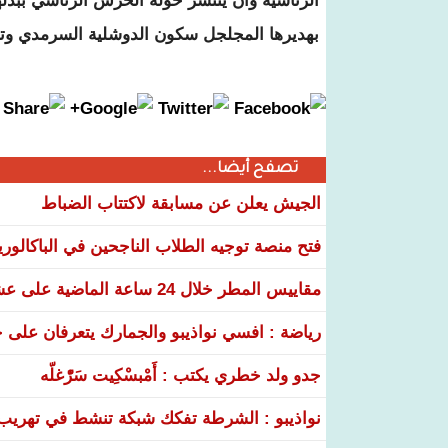
الرئاسية وأن ينتشر حوله الحرس الرئاسي ببدله
بهديرها المجلجل سكون الدوشلية السرمدي وتحط
تصفح أيضا...
الجيش يعلن عن مسابقة لاكتتاب الضباط
فتح منصة توجيه الطلاب الناجحين في الباكالوري
مقاييس المطر خلال 24 ساعة الماضية على عشر ولايات
رياضة : افسي نواذيبو والجمارك يتعرفان على خ
جدو ولد خطري يكتب : أَمْبسْكِيت سَرّْغلّه
نواذيبو : الشرطة تفكك شبكة تنشط في تهريب و