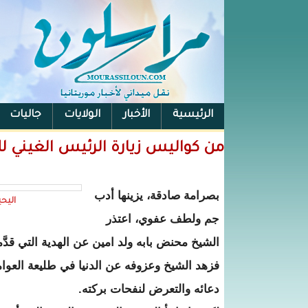
الرئيسية
الأخبار
الولايات
جاليات
الفيس بوك
من كواليس زيارة الرئيس الغيني 
بصرامة صادقة، يزينها أدب
اليح
جم ولطف عفوي، اعتذر
الشيخ محنض بابه ولد امين عن الهدية التي قدَّمه
فزهد الشيخ وعزوفه عن الدنيا في طليعة العوام
دعائه والتعرض لنفحات بركته.