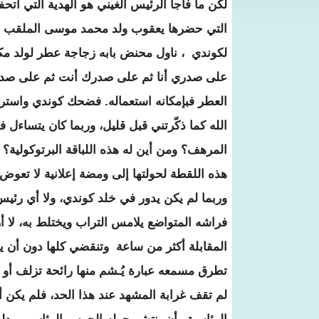
لكن ما فاجأ الرئيس الغيني هو الهدية التي أتحف
التي حضرها يعقوب ولد محمد موسى الملقب ال
لكوندي ، ناول محنض بابه زجاجة عطر لولد مكن
على صدري أنا ثم على صدرك أنت ثم على صدر ا
العطر فبإمكانه استعماله. فضحك كوندي واسترس
الله كما ذكّرتني قبل قليل، وربما كان يتساءل 
المرهف؟ ومن أين له هذه اللباقة البرتوكولية؟ 
هذه اللقطة لحولتها إلى ومضة إعلانية لا تعوض!
وربما لم يكن يدور في خلد كوندي، ولا أي رئ
فراشه المتواضع يلامس التراب ويختلط به، لا أري
المقابلة أكثر من ساعة وتنقضي كلها دون أن ي
تطرق مسمعه عبارة يُـشم منها رائحة تزلف أو 
لم تقف غرابة المشهد عند هذا الحد، فلم يكن 