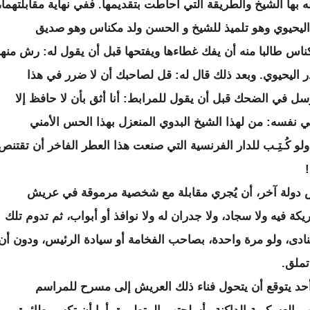
ه بها الشيخ والطريقة التي أحاطت بتقديمها. ففي نهاية مقابلتهما،
يحيوي وهو تلميذ للشيخ و الحسن ولد مكناس وهو صديق
اس طالبا منه أن يفك غطاءها ويفتحها قبل أن يقول له: رش منها
ليحيوي. وبعد ذلك قال له: قل لصاحبك أن لا ضرر في هذا
ل في الضحك قبل أن يقول للمرابط: أنا أثق بأن لا حافظ إلا
في نفسه: من لهذا الشيخ البدوي المنعزل بهذا الحس الأمني
ولو كُـتِـب للدار الفرنسية التي صنعت هذا العطر الفاخر أن تقتنص
يس دولة آخر، أن يُجري مقابلة مع شخصية مرموقة في عريش
كة فيه ولا سجاد، ولا جدران له ولا نوافذ أو أبواب، ثم تدوم تلك
نادى، ولو مرة واحدة، بصاحب الفخامة أو سيادة الرئيس، ودون أن
تملق.
أحد يتوقع أن يتحول فناء ذلك العريش إلى مسرح للمراسم