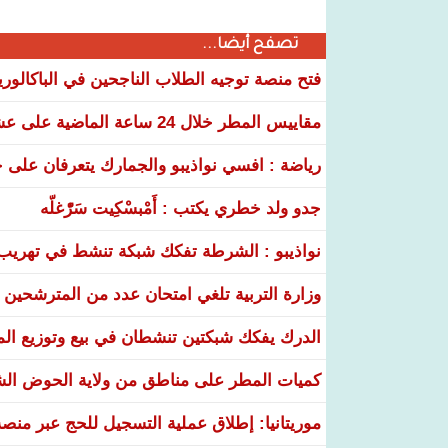
تصفح أيضا...
فتح منصة توجيه الطلاب الناجحين في الباكالوري
مقاييس المطر خلال 24 ساعة الماضية على عشر ولايات
رياضة : افسي نواذيبو والجمارك يتعرفان على خ
جدو ولد خطري يكتب : أَمْبسْكِيت سَرّْغلّه
نواذيبو : الشرطة تفكك شبكة تنشط في تهريب و
وزارة التربية تلغي امتحان عدد من المترشحين في
الدرك يفكك شبكتين تنشطان في بيع وتوزيع ال
كميات المطر على مناطق من ولاية الحوض ال
موريتانيا: إطلاق عملية التسجيل للحج عبر منص