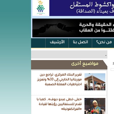
من نحن؟
اتصل بنا
الأرشيف
.
مواضيع أخرى
تقرير البنك المركزي: تراجع دين
موريتانيا الخارجي إلى 33% وتعزيز
احتياطيات العملة الصعبة
«على خطى عبدو ديوف».. كمبا با
تقدم للسنغاليين رؤيتها لقيادة
«الفرانكفونية»