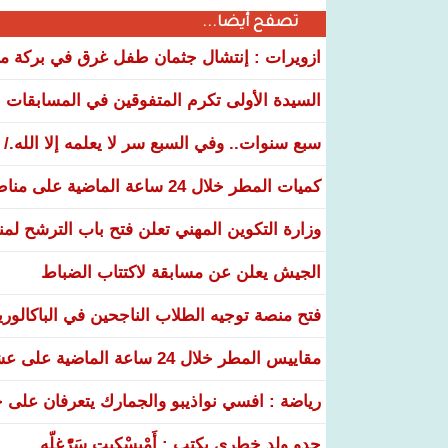
تصفح أيضا...
ازويرات : إنتشال جثمان طفل غرق في بركة مياه
السيدة الأولى تكرم المتفوقين في المسابقات الوطنية 26
سبع سنوات.. وفي السبع سر لا يعلمه إلا الله./
كميات المطر خلال 24 ساعة الماضية على مناطق عدة من البلاد
وزارة التكوين المهني تعلن فتح باب الترشح لم
الجيش يعلن عن مسابقة لاكتتاب الضباط
فتح منصة توجيه الطلاب الناجحين في الباكالوري
مقاييس المطر خلال 24 ساعة الماضية على عشر ولايات
رياضة : افسي نواذيبو والجمارك يتعرفان على خ
جدو ولد خطري يكتب : أَمْبسْكِيت سَرّْغلّه