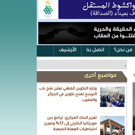
من نحن؟
اتصل بنا
الأرشيف
.
مواضيع أخرى
وزارة التكوين المهني تعلن فتح باب
الترشح لمنح تكوين في الجزائر
والمغرب
تقرير البنك المركزي: تراجع دين
موريتانيا الخارجي إلى 33% وتعزيز
احتياطيات العملة الصعبة