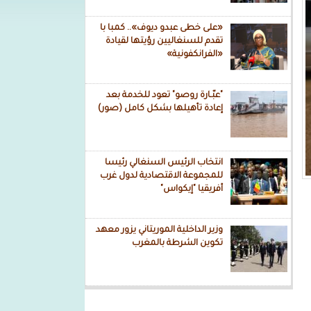
«على خطى عبدو ديوف».. كمبا با
تقدم للسنغاليين رؤيتها لقيادة
«الفرانكفونية»
"عبّـارة روصو" تعود للخدمة بعد
إعادة تأهيلها بشكل كامل (صور)
انتخاب الرئيس السنغالي رئيسا
للمجموعة الاقتصادية لدول غرب
أفريقيا "إيكواس"
وزير الداخلية الموريتاني يزور معهد
تكوين الشرطة بالمغرب