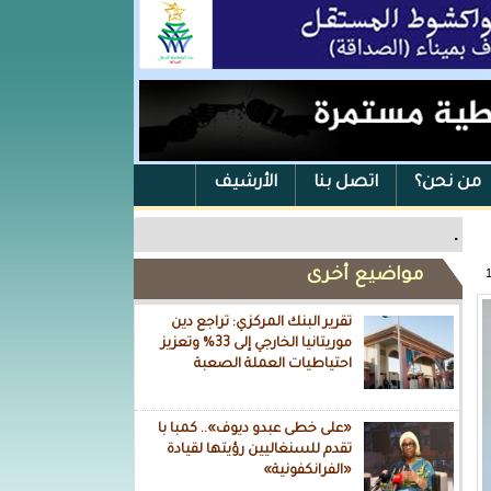
من نحن؟
اتصل بنا
الأرشيف
.
مواضيع أخرى
تقرير البنك المركزي: تراجع دين
موريتانيا الخارجي إلى 33% وتعزيز
احتياطيات العملة الصعبة
«على خطى عبدو ديوف».. كمبا با
تقدم للسنغاليين رؤيتها لقيادة
«الفرانكفونية»