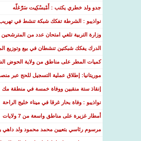
جدو ولد خطري يكتب : أَمْبسْكِيت سَرّْغلّه
نواذيبو : الشرطة تفكك شبكة تنشط في تهريب و
وزارة التربية تلغي امتحان عدد من المترشحين في
الدرك يفكك شبكتين تنشطان في بيع وتوزيع ال
كميات المطر على مناطق من ولاية الحوض ال
موريتانيا: إطلاق عملية التسجيل للحج عبر منص
إنقاذ ستة منقبين ووفاة خمسة في منطقة مك ا
نواذيبو : وفاة بحار غرقا في ميناء خليج الراحة
أمطار غزيرة على مناطق واسعة من 7 ولايات
مرسوم رئاسي بتعيين محمد محمود ولد داهي رئ