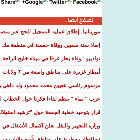
تصفح أيضا...
موريتانيا: إطلاق عملية التسجيل للحج عبر منص
إنقاذ ستة منقبين ووفاة خمسة في منطقة مك ا
نواذيبو : وفاة بحار غرقا في ميناء خليج الراحة
أمطار غزيرة على مناطق واسعة من 7 ولايات
مرسوم رئاسي بتعيين محمد محمود ولد داهي رئ
حزب " نماء " ينظم لقاءا فكريا حول الخطاب ال
قرار بتوحيد خطبة الجمعة حول "ترشيد استهلاك ا
وزارة التجهيز والنقل تعلن اكتمال الأشغال ف
تساقطات مطرية على مناطق بأربع ولايات من ال