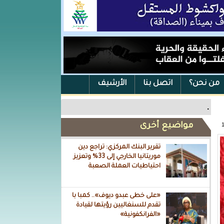
من نحن؟
اتصل بنا
الأرشيف
.
مواضيع أخرى
تقرير البنك المركزي: تراجع دين
موريتانيا الخارجي إلى 33% وتعزيز
احتياطيات العملة الصعبة
«على خطى عبدو ديوف».. كمبا با
تقدم للسنغاليين رؤيتها لقيادة
«الفرانكفونية»