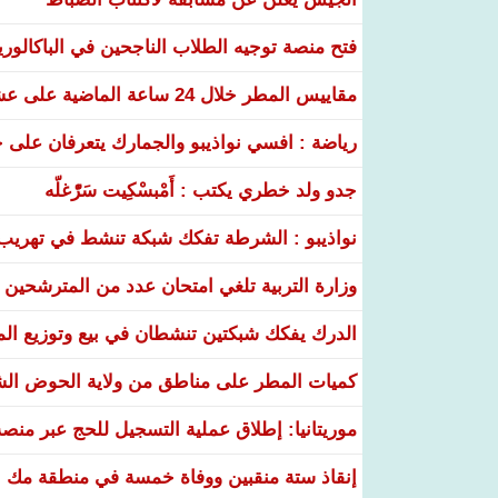
فتح منصة توجيه الطلاب الناجحين في الباكالوري
مقاييس المطر خلال 24 ساعة الماضية على عشر ولايات
رياضة : افسي نواذيبو والجمارك يتعرفان على خ
جدو ولد خطري يكتب : أَمْبسْكِيت سَرّْغلّه
نواذيبو : الشرطة تفكك شبكة تنشط في تهريب و
وزارة التربية تلغي امتحان عدد من المترشحين في
الدرك يفكك شبكتين تنشطان في بيع وتوزيع ال
كميات المطر على مناطق من ولاية الحوض ال
موريتانيا: إطلاق عملية التسجيل للحج عبر منص
إنقاذ ستة منقبين ووفاة خمسة في منطقة مك ا