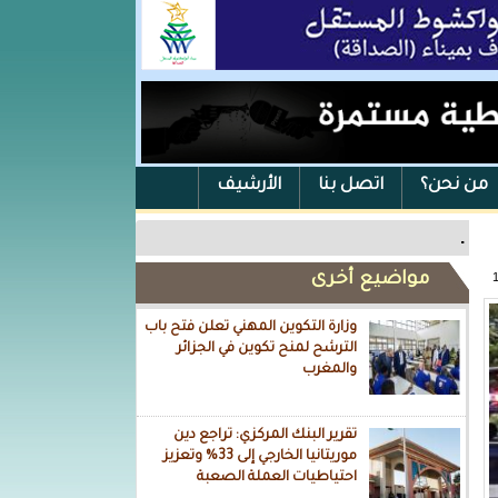
من نحن؟
اتصل بنا
الأرشيف
.
مواضيع أخرى
وزارة التكوين المهني تعلن فتح باب
الترشح لمنح تكوين في الجزائر
والمغرب
تقرير البنك المركزي: تراجع دين
موريتانيا الخارجي إلى 33% وتعزيز
احتياطيات العملة الصعبة