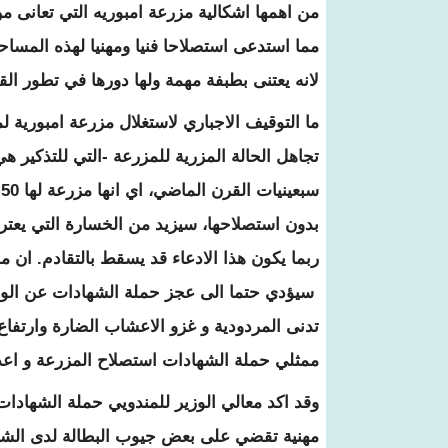
من اهمها اشكالية مزرعة امبوريه التي تعانى م
مما استدعى استصلاحا فنيا ومهنيا لهذه المساح
لانه يعتنى بطبفة مهمة ولها دورها في تطور ال
ما التوقيف الاجباري لاستغلال مزرعة امبورية ل
تجاهل الحالة المزرية للمزرعة -التي للتذكير ه
س
بدون استصلاحها، سيزيد من الخسارة التي يعتر
ربما يكون هذا الادعاء قد يسقط بالتقادم. ان 
سيؤدي حتما الى عجز حملة الشهادات عن الوفا
تدنى المردودية و غزو الاعشاب الضارة وارتفاع
ممثلي حملة الشهادات استصلاح المزرعة و اعدته
وقد اكد معالي الوزير للمندويي حملة الشهاد
مهنية تقضي على بعض جيوب البطالة لدى الشباب