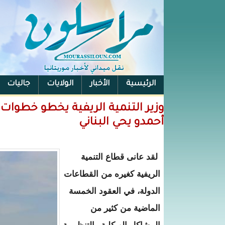
الرئيسية
الأخبار
الولايات
جاليات
الفيس بوك
وزير التنمية الريفية يخطو خطوات 
أحمدو يحي البناني
لقد عانى قطاع التنمية
الريفية كغيره من القطاعات
الدولة، في العقود الخمسة
الماضية من كثير من