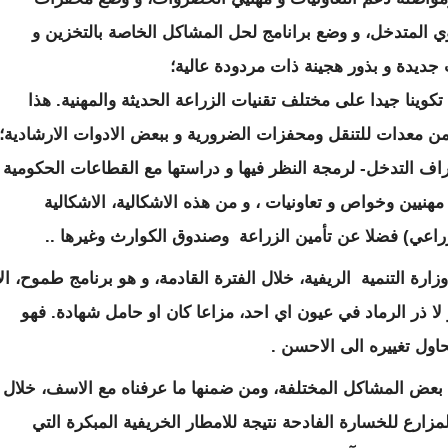
 المتدخل، و وضع برانامج لحل المشاكل الخاصة بالتخزين و
جديدة و بذور هجينة ذات مردودة عالية؛
وينا جيدا على مختلف تقنيات الزراعة الحديثة والمهنية. هذا
 من معدات للتنقل ومحفزات الضرورية و ببعض الادوات الارشادية؛
اف التدخل- لرمجة النظر فيها و دراستها مع القطاعات الحكومية
هنيين وخواص و تعاونيات ، و من هذه الاشكالية، الاشكالية
لزراعي) فضلا عن تأمين الزراعة وصندوق الكوارث وغيرها ..
رة التنمية الريفية، خلال الفترة القادمة، و هو برنامج طموح، الا
 و لا ذر الرماد في عيون اي احد، مزاعا كان او حامل شهادة. فهو
اول تغييره الى الاحسن .
 بعض المشاكل المختلفة، ومن ضمنها ما عرفناه مع الاسف، خلال
ارع للخسارة الفادحة نتيجة للامطار الخريفية المبكرة التي