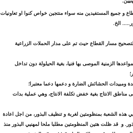
نيين.
قطاع و جميع المستفيدين منه سواء منتجين خواص كنوا او تعاونيات
... الخ.
 لتصحيح مسار القطاع حيث تم على مدار الحملات الزراعية
مواعدها الزمنية الموصى بها فنيا، بغية الحيلولة دون تداخل
؛
ة ومبيدات الحشائش الضارة و دعمها دعما معتبرا؛
 الى مناطق الانتاج بغية خفض تكلفة الانتاج، وهي عملية بدات
نيي هذه الشعبة بمنظومتين لغربة و تنظيف البذور، من اجل اعادة
بذور. و قد ظلت هتين المنظومتين مطلبا ملحا لمهنيي البذور منذ