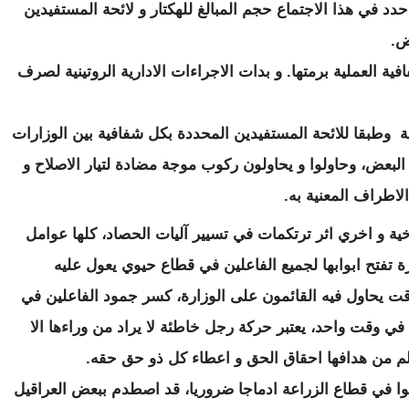
 في هذا الاجتماع حجم المبالغ للهكتار و لائحة المستفيدين
ض.
ية العملية برمتها. و بدات الاجراءات الادارية الروتينية لصرف
ية وطبقا للائحة المستفيدين المحددة بكل شفافية بين الوزارات
 البعض، وحاولوا و يحاولون ركوب موجة مضادة لتيار الاصلاح و
اطراف المعنية به.
ية و اخري اثر ترتكمات في تسيير آليات الحصاد، كلها عوامل
ة تفتح ابوابها لجميع الفاعلين في قطاع حيوي يعول عليه
قت يحاول فيه القائمون على الوزارة، كسر جمود الفاعلين في
ي وقت واحد، يعتبر حركة رجل خاطئة لا يراد من وراءها الا
م من هدافها احقاق الحق و اعطاء كل ذو حق حقه.
 في قطاع الزراعة ادماجا ضروريا، قد اصطدم ببعض العراقيل