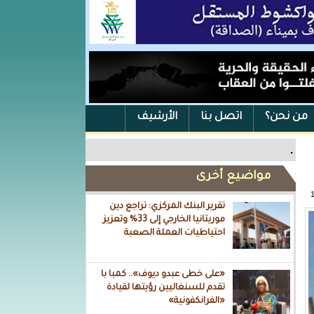
من نحن؟
اتصل بنا
الأرشيف
.
مواضيع أخرى
تقرير البنك المركزي: تراجع دين
موريتانيا الخارجي إلى 33% وتعزيز
احتياطيات العملة الصعبة
«على خطى عبدو ديوف».. كمبا با
تقدم للسنغاليين رؤيتها لقيادة
«الفرانكفونية»