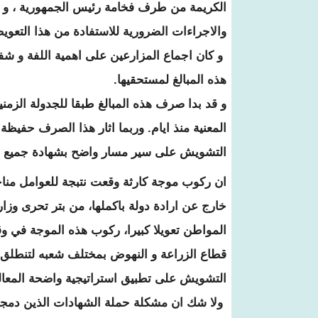
الكريمة من طرف فخامة رئيس الجمهورية ، و حدد
والاجراءات الضرورية للاستفادة من هذا التعوي
و كان اجماع المزارعين على اهمية اللفة و شفاف
هذه المبالغ لمستحقيها.
و قد بدا صرف هذه المبالغ طبقا للجدولة الزمن
المعنية منذ ايام. وربما اثار هذا الصرف حفيظة
التشويش على سير مسار واضح بشهادة جميع ال
ان ركوب موجة كارثة وقعت نتبجة للعوامل مناخ
خارج عن ارادة دولة باكملها، من بتر تحرى وزار
المواطن تعويلا كبيرا، ركوب هذه الموجة في و
قطاع الزراعة و النهوض بمختلف شعبه لتنطلق ف
التشويش على تطبيق استراتيجية واضحة المعال
ولا شك ان مشكلة حملة الشهادات الذين دمجوا