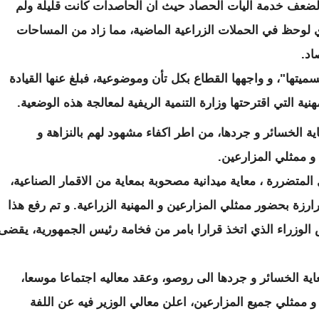
 لضعف خدمة آليات الحصاد حيث ان الحاصدات كانت قليلة ولم
ي لوحظ في الحملات الزراعية الماضية، مما زاد من المساحات
اد.
يتها"، و واجهها القطاع بكل تأن وموضوعية، فبلغ عنها القيادة
هنية التي اقترحتها وزارة التنمية الريفية لمعالجة هذه الوضعية.
اية الخسائر و جردها، من اطر اكفاء مشهود لهم بالنزاهة و
 و ممثلي المزارعين.
المتضررة ، معاية ميدانية مصحوبة بمعاية من الاقمار الصناعية،
ارزة بحضور ممثلي المزارعين و المهنية الزراعية. و تم رفع هذا
 الوزراء الذي اتخذ قرارا بامر من فخامة رئيس الجمهورية، يقضى
اية الخسائر و جردها الى روصو، وعقد معاليه اجتماعا موسعا،
و ممثلي جميع المزارعين، اعلن معالي الوزير فيه عن اللفة