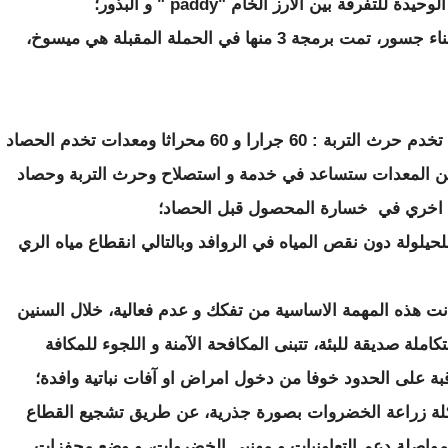
رقة بين الارز الخام "paddy " و البذور؛
▪ فك العزلة عن اهم مناطق الانتاج عن طريق بناء جسور، تمت برمجة 3 منها في الحملة المقبلة هي ميسوخ،
▪ اقتناء في اسرع الآجال معدات زراعية متنوعة تخدم حرث التربة : 60 جرارا و 60 محراثا ومعدات تخدم الحصاد
 الترسانة من المعدات ستساعد في خدمة و استصلاح وحرث التربة وحصاد
ة اخري في خسارة المحصول قبل الحصاد؛
حيلولة دون نقص المياه في الروافد وبالتالي انقطاع مياه الري
 عانت هذه المهمة الاساسية من تفكك و عدم فعالية، خلال السنين
ملة صديقة للبئة، تتبنى المكافحة الآمنة و اللجوء للمكافة
قبة على الحدود خوفا من دخول امراض او آفات نباتية وافدة؛
شكلة زراعة الخضروات بصورة جذرية، عن طريق تشجيع القطاع
واصلة دعم التعاونيات و مهنيي الخضروات، و وضع محفزات