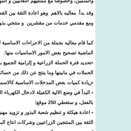
والمنمين، وخصوصا مع ممثليهم النقابيين و المه
وقد بدأ معاليه بالاهم وهو اعادة الثقة بين ال
ومع مقدمي خدمات من مقشرين و منتجي بذور..
كما قام معاليه بجملة من الاجراءات الاساسية
الماضية تصحيح بعض الامور الاساسيات منها:
▪تحديد فترة الحملة الزراعية و إلزامية الجميع ب
الحملات في مابينها وما ينتج عن ذلك من خسائر
▪زيادة كميات بعض المدخلات الاساسية كالاسمد
▪ البدأ في وضع الالية الكفيلة لادخال الكهرباء
بالفعل، و ستغطي 250 موقع؛
▪ اعادة هيكلة و تنظيم شعبة البذور و تزويد مه
الثقة بين المنتجين الزراعيين وشركات انتاج ال