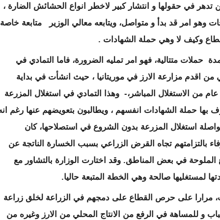
ن تدهر في حقولها و انتشار كبير لاخطر انواع الحشائش الضارة ،
ات وهو امر قد بدأ و متواصل، ويتابعه معالي الوزير متابعة خاصة
قطاع وكيف لا وهي حملة الشهادات .
مدة حملات متتالية، فهو امر تمليه الضرورة، فاما التمادي في
ي من اقدم مزارعة الارز في موريتانيا ، حيث انشأت في بداية
بعينيات القرن الماضي، اي انها مزرعة لها 50 عام من الاستغلال المباشر،- وهذا التمادي في استغلال المزرعة
ف بها حملة الشهادات انفسهم ، ويطالبون بتعويضهم عنها رغم انه
مواصلة استغلال المزرعة بدون الشروع في استصلاحها، كان
ء بالتزامتهم تجاه القرض الزراعي بسبب الخسارة الناتجة عن
 الملوحة في بعض المناطق. وقد اختارت الوزارة بالتشاور مع
ا لمستغليها صالحة وهي الخطة المتبعة حاليا.
ات، مرارا على حرص القطاع على دمجهم في الزراعة لخلق زراعة
 و للمساهة في الرفع من الانتاج المحلي من الارز وغيره من