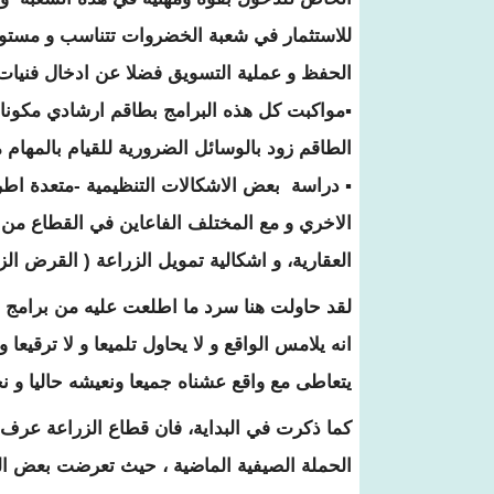
للاستثمار في شعبة الخضروات تتناسب و مستوي
الحفظ و عملية التسويق فضلا عن ادخال فنيات 
▪مواكبت كل هذه البرامج بطاقم ارشادي مكونا تك
الطاقم زود بالوسائل الضرورية للقيام بالمهام
▪ دراسة بعض الاشكالات التنظيمية -متعدة اطر
الاخري و مع المختلف الفاعاين في القطاع من م
العقارية، و اشكالية تمويل الزراعة ( القرض ا
لقد حاولت هنا سرد ما اطلعت عليه من برامج وزا
انه يلامس الواقع و لا يحاول تلميعا و لا ترقيعا
يتعاطى مع واقع عشناه جميعا ونعيشه حاليا و نح
كما ذكرت في البداية، فان قطاع الزراعة عرف
الحملة الصيفية الماضية ، حيث تعرضت بعض المز