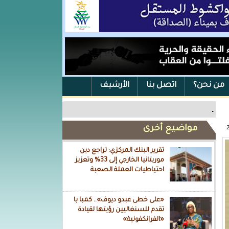
من نحن؟
اتصل بنا
الأرشيف
.
مواضيع أخرى
تقرير البنك المركزي: تراجع دين
موريتانيا الخارجي إلى 33% وتعزيز
احتياطيات العملة الصعبة
«على خطى عبدو ديوف».. كمبا با
تقدم للسنغاليين رؤيتها لقيادة
«الفرانكفونية»