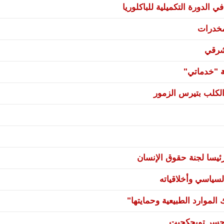
 الدورة التكميلية للباكلوريا
مخدرات
شرقي
ة "خدماتي"
لكلب بتيرس الزمور
يسا لجنة حقوق الإنسان
سياسي وأخلاقياته
لموارد الطبيعية وحمايتها"
ي جسر تويجكجيت