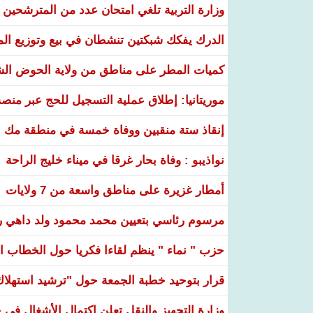
وزارة التربية تلغي امتحان عدد من المترشحين في
الدرك يفكك شبكتين تنشطان في بيع وتوزيع ال
كميات المطر على مناطق من ولاية الحوض ال
موريتانيا: إطلاق عملية التسجيل للحج عبر منص
إنقاذ ستة منقبين ووفاة خمسة في منطقة مك ا
نواذيبو : وفاة بحار غرقا في ميناء خليج الراحة
أمطار غزيرة على مناطق واسعة من 7 ولايات
مرسوم رئاسي بتعيين محمد محمود ولد داهي رئ
حزب " نماء " ينظم لقاءا فكريا حول الخطاب ال
قرار بتوحيد خطبة الجمعة حول "ترشيد استهلاك ا
وزارة التجهيز والنقل تعلن اكتمال الأشغال ف