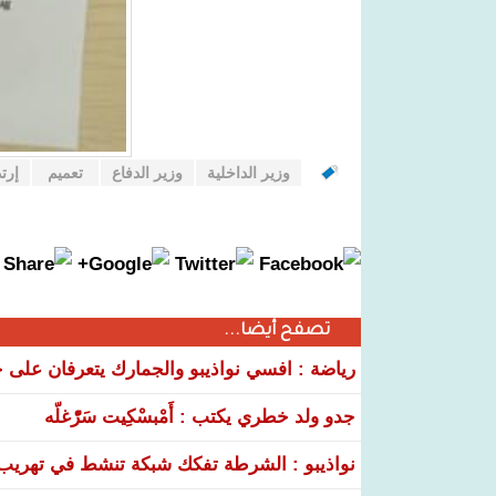
وزير الداخلية
وزير الدفاع
تعميم
إرت
تصفح أيضا...
رياضة : افسي نواذيبو والجمارك يتعرفان على خ
جدو ولد خطري يكتب : أَمْبسْكِيت سَرّْغلّه
نواذيبو : الشرطة تفكك شبكة تنشط في تهريب و