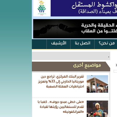
من نحن؟
اتصل بنا
الأرشيف
.
مواضيع أخرى
تقرير البنك المركزي: تراجع دين
موريتانيا الخارجي إلى 33% وتعزيز
احتياطيات العملة الصعبة
«على خطى عبدو ديوف».. كمبا با
تقدم للسنغاليين رؤيتها لقيادة
«الفرانكفونية»