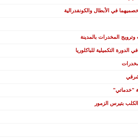
صميهما في الأبطال والكونفدرالية
ترويج المخدرات بالمدينة
 الدورة التكميلية للباكلوريا
مخدرات
شرقي
ة "خدماتي"
لكلب بتيرس الزمور