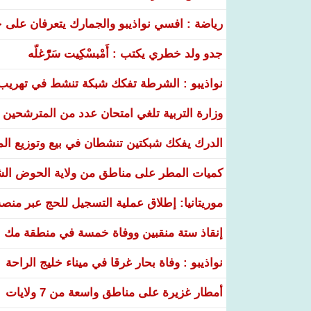
رياضة : افسي نواذيبو والجمارك يتعرفان على خ
جدو ولد خطري يكتب : أَمْبسْكِيت سَرّْغلّه
نواذيبو : الشرطة تفكك شبكة تنشط في تهريب و
وزارة التربية تلغي امتحان عدد من المترشحين في
الدرك يفكك شبكتين تنشطان في بيع وتوزيع ال
كميات المطر على مناطق من ولاية الحوض ال
موريتانيا: إطلاق عملية التسجيل للحج عبر منص
إنقاذ ستة منقبين ووفاة خمسة في منطقة مك ا
نواذيبو : وفاة بحار غرقا في ميناء خليج الراحة
أمطار غزيرة على مناطق واسعة من 7 ولايات