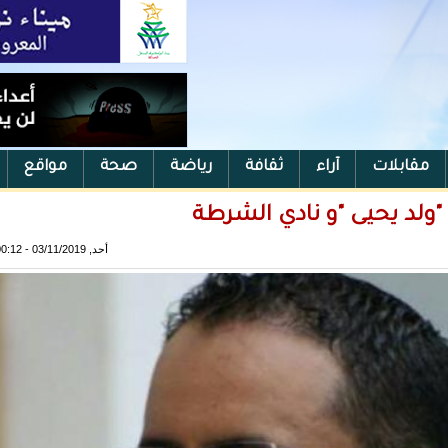
مقابلات
آراء
ثقافة
رياضة
صحة
مواقع
"ولد يحيى "و نادي الشرطة
أحد, 03/11/2019 - 00:12