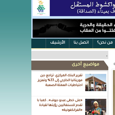
من نحن؟
اتصل بنا
الأرشيف
.
مواضيع أخرى
تقرير البنك المركزي: تراجع دين
موريتانيا الخارجي إلى 33% وتعزيز
احتياطيات العملة الصعبة
«على خطى عبدو ديوف».. كمبا با
تقدم للسنغاليين رؤيتها لقيادة
«الفرانكفونية»