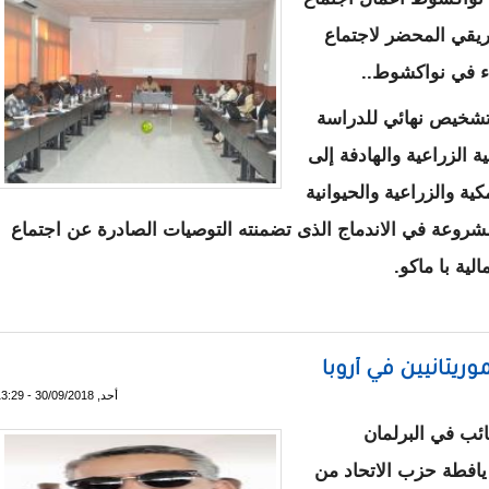
يقي المحضر لاجتماع
اء في نواكشوط..
 تشخيص نهائي للدراسة
ة الزراعية والهادفة إلى
ة والزراعية والحيوانية
شروعة في الاندماج الذى تضمنته التوصيات الصادرة عن اجتماع
ون في نواكشوط التنسيق في مجالات اقتصادية
ريتانيين في أروبا
أحد, 30/09/2018 - 13:29
ائب في البرلمان
 يافطة حزب الاتحاد من