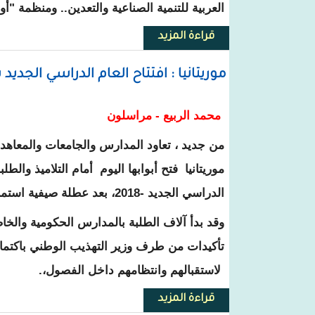
العربية للتنمية الصناعية والتعدين.. ومنظمة "أو
قراءة المزيد
حول موريتانيا تشارك بوفد رسمي
موريتانيا : افتتاح العام الدراسي الجدي
محمد الربيع - مراسلون
من جديد ، تعاود المدارس والجامعات والمعاهد
موريتانيا فتح أبوابها اليوم أمام التلاميذ والطلبة
الدراسي الجديد -2018، بعد عطلة صيفية استمرت نحو 100 يوم
وقد بدأ آلاف الطلبة بالمدارس الحكومية والخ
تأكيدات من طرف وزير التهذيب الوطني باكتمال
لاستقبالهم وانتظامهم داخل الفصول،.
قراءة المزيد
حول موريتانيا : افتتاح العام الدر