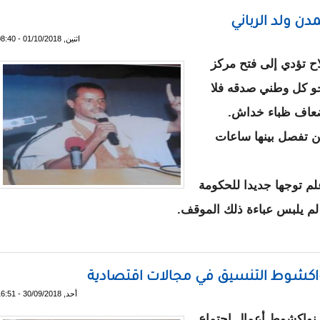
دن ولد الرباني
اثنين, 01/10/2018 - 08:40
 تؤدي إلى فتح مركز
جو كل وطني صدقه فلا
عاف ظباء خداش.
ن تفصل بينها ساعات
 علم توجها جديدا للحكومة
 لم يلبس عباءة ذلك الموقف.
اع؟ / محمدن ولد الرباني
اكشوط التنسيق في مجالات اقتصادية
أحد, 30/09/2018 - 16:51
ي نواكشوط أعمال اجتماع