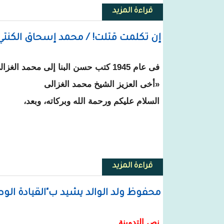
قراءة المزيد
حول مستشار بالوزارة الأولى يكتب
إن تكلمت قتلت! / محمد إسحاق الكنتي
فى عام 1945 كتب حسن البنا إلى محمد الغزالى:
«أخى العزيز الشيخ محمد الغزالى
السلام عليكم ورحمة الله وبركاته، وبعد،
قراءة المزيد
حول إن تكلمت قتلت! / محمد إسحا
محفوظ ولد الوالد يشيد ب"القيادة الوطن
نص التدوينة