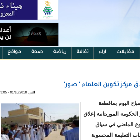
مقابلات
آراء
ثقافة
رياضة
صحة
مواقع
ق مركز تكوين العلماء " صور"
اثنين, 01/10/2018 - 13:05
اح اليوم بماقطعة
لحكومة الموريتانية إغلاق
وع الماضي في سياق
ت التعليمة المحسوبة