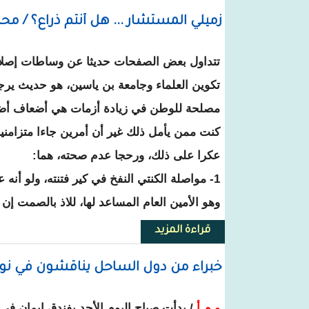
زميلي المستشار ... هل أنتم ذراع؟ / محم
تتداول بعض الصفحات حديثا عن وساطات إصلاح
تكوين العلماء وجامعة بن ياسين، هو حديث ير
مصلحة للوطن في زيادة أزمات هي أضعاف أض
كنت ممن يأمل ذلك غير أن أمرين جاءا متزامني
عكرا على ذلك، ورحجا عدم صحته، هما:
1- مواصلة الكنتي النفخ في كير فتنته، ولو أنه
وهو الأمين العام المساعد لها، للاذ بالصمت إن
قراءة المزيد
حول زميلي المستشار ... هل أنتم ذر
خبراء من دول الساحل يناقشون في نو
و م أ
/ بدأت صباح اليوم الأحد بفندق إيمان ف