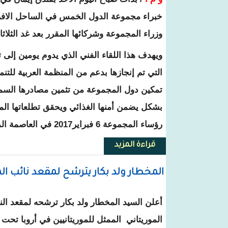
خبراء مجموعة الدول الخمس في الساحل الافر
وزراء المجموعة وشركائها المقرر بعد غد الثلاث
ويهدف هذا اللقاء الفني الذي يدوم يومين إلى
التي تم إنجازها بدعم من المنظمة العربية للتنمي
تمكين دول المجموعة من تثمين مصادرها السمكي
بشكل يضمن أمنها الغذائي ويحقق تطلعاتها الم
رؤساء المجموعة 6 فبراير2017 في العاصمة المالية با ماكو.
قراءة المزيد
حول خبراء من دول الساحل يناقش
المخطار ولد بكار يترشح لمقعد نائب المو
أعلن السيد المخطار ولد بكار ترشحه لمقعد الن
الموريتاني الممثل للموريتانيين في أروبا تحت