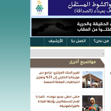
من نحن؟
اتصل بنا
الأرشيف
.
مواضيع أخرى
تقرير البنك المركزي: تراجع دين
موريتانيا الخارجي إلى 33% وتعزيز
احتياطيات العملة الصعبة
«على خطى عبدو ديوف».. كمبا با
تقدم للسنغاليين رؤيتها لقيادة
«الفرانكفونية»