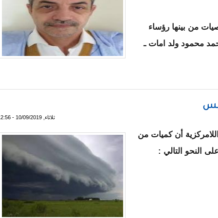
ات من بينها رؤساء
حمد محمود ولد امات ـ
لقاسم ولد بلالي
ييس
ثلاثاء, 10/09/2019 - 12:56
اللامركزية أن كميات من
ى النحو التالي :