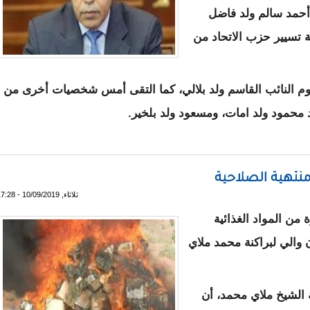
أحمد سالم ولد فاضل
ة تسيير حزب الاتحاد من
وم النائب القاسم ولد بلالي، كما التقى أمس شخصيات أخرى من
محمود ولد امات، ومسعود ولد بلخير.
د داداه و ممثلا عن تيار "راشدون" و رئيس لجنة تسيير الـ UPR
منتهية الصلاحية
ثلاثاء, 10/09/2019 - 17:28
ة من المواد الغذائية
 والي لبراكنة محمد ملاي
 الشيخ ملاي محمد، أن