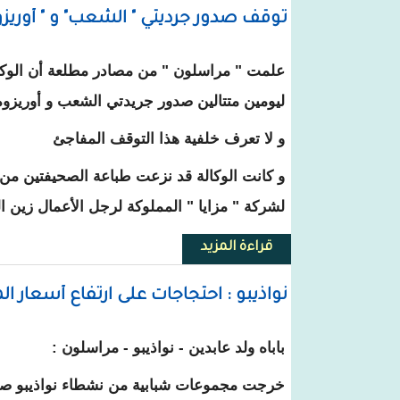
توقف صدور جرديتي " الشعب" و " أوريزوه
علمت " مراسلون " من مصادر مطلعة أن الوكا
ليومين متتالين صدور جريدتي الشعب و أوريزو
و لا تعرف خلفية هذا التوقف المفاجئ
و كانت الوكالة قد نزعت طباعة الصحيفتين من
لشركة " مزايا " المملوكة لرجل الأعمال زين ا
قراءة المزيد
حول توقف صدور جرديتي " الشعب" و 
نواذيبو : احتجاجات على ارتفاع أسعار ال
باباه ولد عابدين - نواذيبو - مراسلون :
خرجت مجموعات شبابية من نشطاء نواذيبو صبا