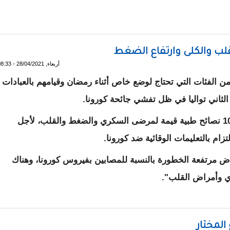
قدمته "موف موريتل" خلال رمضان
ب والكلى وارتفاع الضغط
أربعاء, 28/04/2021 - 08:33
 الفئات التي تحتاج لوضع خاص أثناء رمضان وقيامهم بالعبادات
لثاني تواليا في ظل تفشي جائحة كورونا.
الطبيب أيمن صقللي، تحدث للأناضول، مقدما 10 نصائح طبية قيمة لمرضى السكري والضغط والقلب، لأجل
تزام بالتعليمات الوقائية ضد كورونا.
اض مرتفعة الخطورة بالنسبة للمصابين بفيروس كورونا، وهناك
ي وأمراض القلب".
ري والقلب والكلى وارتفاع الضغط
 المختار