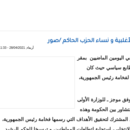
ين بالشرطة لمصادرة مقر حزب الرباط الوطني
لأغلبية و نساء الحزب الحاكم /صور
أربعاء, 28/04/2021 - 11:33
ي اليومين الماضيين بمقر
طابع سياسي حيث كان
 لفخامة رئيس الجمهورية،
فق موجز ـ للوزارة الأولى
لتشاور بين الحكومة وهذه
 المشترك لتحقيق الأهداف التي رسمها فخامة رئيس الجمهورية،
انتخابي، استجابة لتطلعات المواطنين، و ترسيخا للحكم الرشيد.