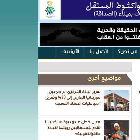
من نحن؟
اتصل بنا
الأرشيف
.
مواضيع أخرى
تقرير البنك المركزي: تراجع دين
موريتانيا الخارجي إلى 33% وتعزيز
احتياطيات العملة الصعبة
«على خطى عبدو ديوف».. كمبا با
تقدم للسنغاليين رؤيتها لقيادة
«الفرانكفونية»