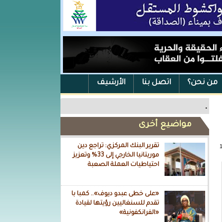
من نحن؟
اتصل بنا
الأرشيف
.
مواضيع أخرى
تقرير البنك المركزي: تراجع دين
موريتانيا الخارجي إلى 33% وتعزيز
احتياطيات العملة الصعبة
«على خطى عبدو ديوف».. كمبا با
تقدم للسنغاليين رؤيتها لقيادة
«الفرانكفونية»