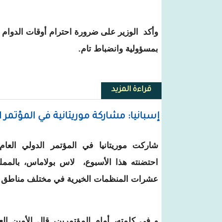
وأكد الوزير على ضرورة احترام أوقات الدوام 
بمسؤولية وانضباط تام.
قراءة المزيد
حول وزير المالية يدعو الجمارك ل
إسبانيا: مشاركة موريتانية في المؤتمر ا
شاركت موريتانيا في المؤتمر الدولي العام 
احتضنته هذا الأسبوع، لاس بولاماس، بالمملك
عشرات المنظمات الخيرية في مختلف مناطق ال
و في كلمته، أمام المؤتمرين، قال الأمين الع