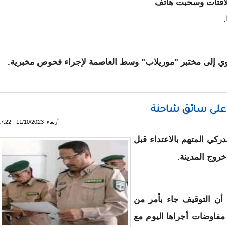
اللافتات وسحبت هاتف
بوي إلى مختبر "موريلاب" وسط العاصمة لإجراء فحوص مخبرية.
فة للتضامن مع النائب محمد بوي والفقيه نوح عيسى
ء على سائق شاحنة
أربعاء, 11/10/2023 - 17:22
ركي المتهم بالاعتداء قبل
روج المدينة.
أن التوقيف جاء بأمر من
 مفاوضات أجراها اليوم مع