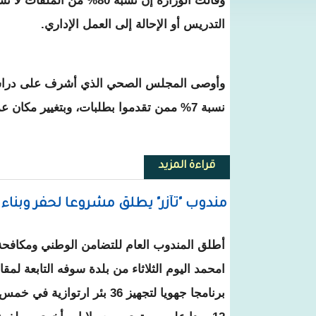
وقالت الوزارة إن نسبة 80% من
التدريس أو الإحالة إلى العمل الإداري.
نسبة 7% ممن تقدموا بطلبات، وبتغيير مكان عمل 17 مدرسا، أي ما يمثل نسبة 5% من الحالات.
قراءة المزيد
حول وزارة التهذيب تبتّ في الملف
مندوب "تآزر" يطلق مشروعا لحفر وبناء عشرات
أطلق المندوب العام للتضامن الوطني ومكافحة 
امحمد اليوم الثلاثاء من بلدة سوفه التابعة لمق
برنامجا جهويا لتجهيز 36 بئر ارت