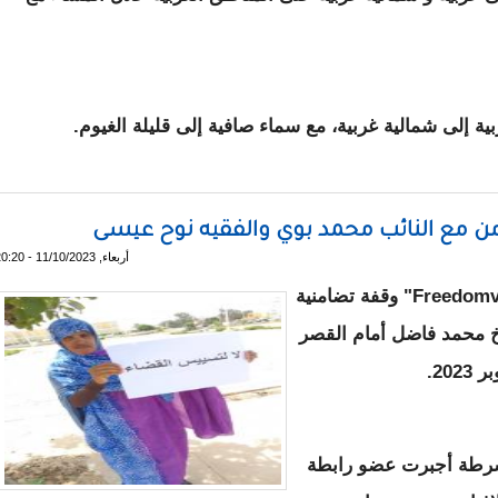
 إلى شمالية غربية، مع سماء صافية إلى قليلة الغيوم.
وب كوركل و كيدي ماغه
ن مع النائب محمد بوي والفقيه نوح عيسى
أربعاء, 11/10/2023 - 20:20
نظمت مبادرة صوت الحرية موريتانيا "Freedomvoicemr" وقفة تضامنية
خ محمد فاضل أمام القصر
لشرطة أجبرت عضو رابطة