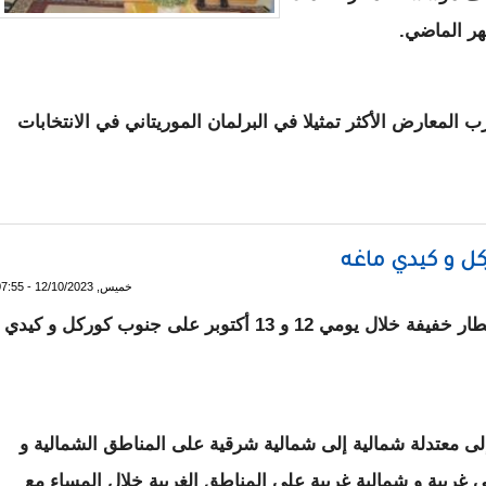
ر الماضي.
لمعارض الأكثر تمثيلا في البرلمان الموريتاني في الانتخابات
س وأعضاء مجلس المعارضة الديمقراطية
 و كيدي ماغه
خميس, 12/10/2023 - 07:55
توقعت الهيئة الوطنية للأرصاد الجوية هطول أمطار خفيفة خلال يومي 12 و 13 أكتوبر على جنوب كوركل و كيدي
ى معتدلة شمالية إلى شمالية شرقية على المناطق الشمالية و
ى غربية و شمالية غربية على المناطق الغربية خلال المساء مع