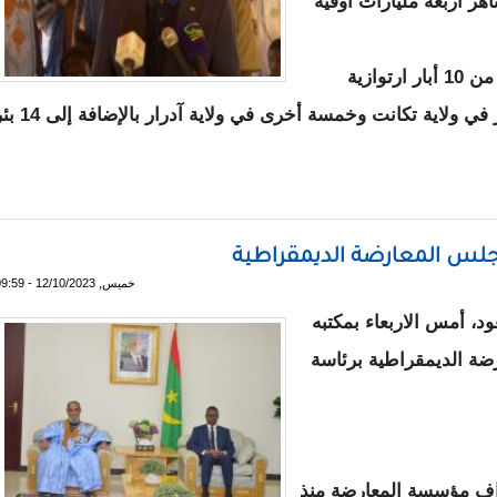
هز اربعة مليارات أوقية
وستستفيد ولاية كوركول في إطار هذا البرنامج من 10 أبار ارتوازية
وبئرين ارتوازيتين في ولاية اترارزة وخمسة آبار في ولاية تكانت وخمسة أخرى في ولاية
ناء عشرات الآبار الارتوازية والسدود في 12 ولاية
مجلس المعارضة الديمقراطية
خميس, 12/10/2023 - 09:59
د، أمس الاربعاء بمكتبه
ضة الديمقراطية برئاسة
راف مؤسسة المعارضة منذ