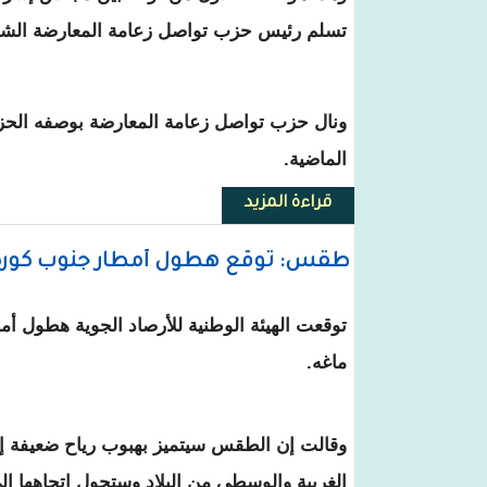
تسلم رئيس حزب تواصل زعامة المعارضة الشه
ونال حزب تواصل زعامة المعارضة بوصفه الحزب ا
الماضية.
قراءة المزيد
حول لقاء بين الوزير الأول ورئي
طقس: توقع هطول أمطار جنوب كوركل
ماغه.
وقالت إن الطقس سيتميز بهبوب رياح ضعيفة إل
الغربية والوسطى من البلاد وستحول اتجاهها إل